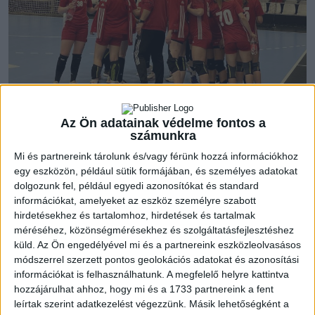
Az Ön adatainak védelme fontos a
Az elmúlt nyolc mérkőzést megnyerték akadémistáink az NB
számunkra
I/B-ben, ezzel Győrvári Viktor együttese a nyolcadik helyen áll
Mi és partnereink tárolunk és/vagy férünk hozzá információkhoz
a bajnokságban.
egy eszközön, például sütik formájában, és személyes adatokat
dolgozunk fel, például egyedi azonosítókat és standard
információkat, amelyeket az eszköz személyre szabott
„Szeretnénk megnyerni ezt az utolsó mérkőzést és feltenni az
hirdetésekhez és tartalomhoz, hirdetések és tartalmak
i-re a pontot! – fogalmazott az irányító, Csamangó Lili, aki
méréséhez, közönségmérésekhez és szolgáltatásfejlesztéshez
tavaly nyáron került Debrecenbe és gyorsan alapember lett a
küld.
Az Ön engedélyével mi és a partnereink eszközleolvasásos
csapatban. –Remélhetőleg megtartjuk a veretlenségi
módszerrel szerzett pontos geolokációs adatokat és azonosítási
sorozatunkat és méltóképp lezárjuk ezt a szezont.”
információkat is felhasználhatunk. A megfelelő helyre kattintva
hozzájárulhat ahhoz, hogy mi és a 1733 partnereink a fent
leírtak szerint adatkezelést végezzünk. Másik lehetőségként a
Ki gondolta volna az évad elején, vagy akár télen, hogy