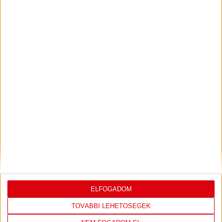
SORSOLTAK AZ NB I/B-BEN
2026.07.31. 19:57
Akadémistáink az előző évekhez hasonlóan a 2026/2027-es szezonban is
megméretteti...
Bővebben →
U18-AS VB: KEZDŐDIK!
2026.07.28. 13:42
Első világbajnokságára készül a 2008-2009-es születésű játékosok alkotta
magyar ifjúsági...
Bővebben →
AKADÉMIA TV
PIROSFEHÉR S03E09 – EZÜSTLÁNYOK: A
DÖNTŐIG MENETELT AZ U17-ES AKADÉMIAI
ELFOGADOM
KOROSZTÁLY
2024.06.28. 15:02
TOVÁBBI LEHETŐSÉGEK