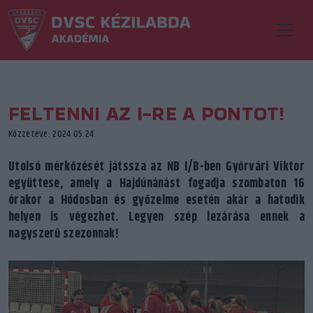
FELTENNI AZ I-RE A PONTOT!
Közzétéve: 2024.05.24.
Utolsó mérkőzését játssza az NB I/B-ben Győrvári Viktor
együttese, amely a Hajdúnánást fogadja szombaton 16
órakor a Hódosban és győzelme esetén akár a hatodik
helyen is végezhet. Legyen szép lezárása ennek a
nagyszerű szezonnak!