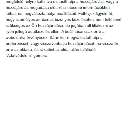
megfelelő helyre kattintva elutasíthatja a hozzájárulást, vagy a
akadémistáink akár a hatodik helyen is zárhatnak a felnőtt
hozzájárulás megadása előtt részletesebb információkhoz
másodosztályban? Márpedig, ha győznek a mieink a megyei
juthat, és megváltoztathatja beállításait.
Felhívjuk figyelmét,
rivális, Hajdúnánás ellen, akkor az Orosháza és a Szent István
hogy személyes adatainak bizonyos kezeléséhez nem feltétlenül
mérkőzéseitől függően akár ezt az előkelő pozíciót is
szükséges az Ön hozzájárulása, de jogában áll tiltakozni az
elérhetik, ám semmiképpen nem végezhetnek a nyolcadiknál
ilyen jellegű adatkezelés ellen. A beállításai csak erre a
rosszabb helyen. Ehhez kilencre kell nyújtani a jelenlegi,
weboldalra érvényesek. Bármikor megváltoztathatja a
preferenciáit, vagy visszavonhatja hozzájárulását, ha visszatér
nyolcmeccses győzelmi sorozatot!
erre az oldalra, és rákattint az oldal alján található
"Adatvédelem" gombra.
Ez az utolsó lehetőség, hogy ezt a csapatot láthassák
szurkolóink a Hódosban az idei szezonban! A DVSC SCHAEFFLER
U19–Hajdúnánás SK NB I/B-s mérkőzést 2024. május 25-én, 16
órai kezdettel rendezik meg a Hódos Imre
Rendezvénycsarnokban. A másodosztályú találkozóra 500
forintba kerül a belépőjegy, a felnőtt mérkőzésekre szóló
bérletek az előző évhez hasonlóan érvényesek az NB I/B-s
mérkőzésekre.
Az NB I/B-s találkozó után Márián Blanka együttese is pályára