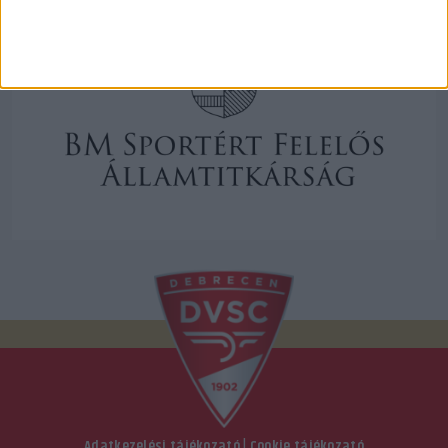
Adatkezelési tájékozató
|
Cookie tájékozató