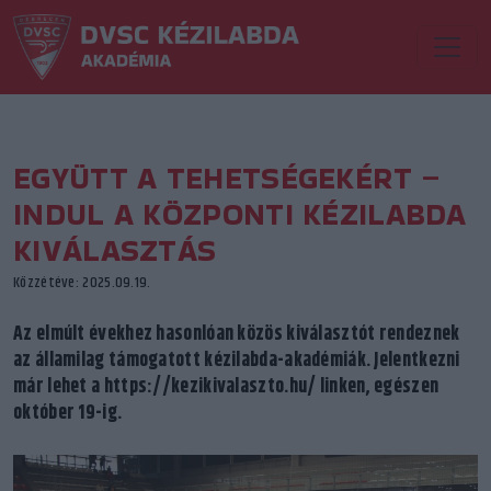
EGYÜTT A TEHETSÉGEKÉRT –
INDUL A KÖZPONTI KÉZILABDA
KIVÁLASZTÁS
Közzétéve: 2025.09.19.
Az elmúlt évekhez hasonlóan közös kiválasztót rendeznek
az államilag támogatott kézilabda-akadémiák. Jelentkezni
már lehet a https://kezikivalaszto.hu/ linken, egészen
október 19-ig.