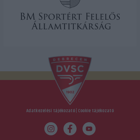
Adatkezelési tájékozató
|
Cookie tájékozató