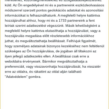
fordulójára
október 27. és 30. között
kerül sor, amelyre
küld.
Az Ön engedélyével mi és a partnereink eszközleolvasásos
a
2011–2012-es szület
é
sű k
é
zilabdázó lányok
é
s
módszerrel szerzett pontos geolokációs adatokat és azonosítási
fi
úk
jelentkezését várjuk. Fontos tudnivaló, hogy egy
információkat is felhasználhatunk. A megfelelő helyre kattintva
szezonban minden sportoló csak egy kiválasztón vehet részt,
hozzájárulhat ahhoz, hogy mi és a 1733 partnereink a fent
a rendszer több jelentkezést nem engedélyez.
leírtak szerint adatkezelést végezzünk. Másik lehetőségként a
megfelelő helyre kattintva elutasíthatja a hozzájárulást, vagy a
hozzájárulás megadása előtt részletesebb információkhoz
Az első fordulót követően a szakemberek döntése alapján
juthat, és megváltoztathatja beállításait.
Felhívjuk figyelmét,
juthatnak tovább a játékosok a második körbe, ahol az ott
hogy személyes adatainak bizonyos kezeléséhez nem feltétlenül
nyújtott teljesítményük határozza meg, kik lehetnek a
szükséges az Ön hozzájárulása, de jogában áll tiltakozni az
kiemelt akadémiák növendékei a következő idénytől.
ilyen jellegű adatkezelés ellen. A beállításai csak erre a
weboldalra érvényesek. Bármikor megváltoztathatja a
Az akadémiák szakmai stábjai idén is a sportág jövőjét tartják
preferenciáit, vagy visszavonhatja hozzájárulását, ha visszatér
erre az oldalra, és rákattint az oldal alján található
szem előtt: együttműködésük és közös munkájuk garanciát
"Adatvédelem" gombra.
jelent arra, hogy a legtehetségesebb gyerekek a lehető
legjobb helyre kerüljenek.
A jelentkez
é
si felület
2025. szeptember 19. péntek reggel
10.00 órától az alábbi linken érhető el:
https://kezikivalaszto.hu/