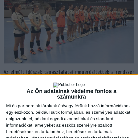
Az elmúlt időszak tapasztalatai megerősítették a rendszer
hatékonyságát: az elektronikus jelentkezési felületen a
gyerekek nemcsak az időpontot és a helyszínt választhatják
Az Ön adatainak védelme fontos a
ki, hanem megjelölhetik a számukra leginkább preferált
számunkra
akadémiákat is. Ezzel biztosítjuk, hogy a fiatalok a
Mi és partnereink tárolunk és/vagy férünk hozzá információkhoz
fejlődésükhöz legmegfelelőbb képzési központba
egy eszközön, például sütik formájában, és személyes adatokat
nyerhessenek felvételt.
dolgozunk fel, például egyedi azonosítókat és standard
információkat, amelyeket az eszköz személyre szabott
A 2025/26-os idény közös kiválasztójának első
hirdetésekhez és tartalomhoz, hirdetések és tartalmak
méréséhez, közönségmérésekhez és szolgáltatásfejlesztéshez