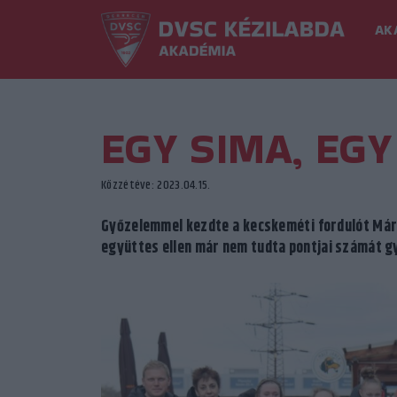
AK
EGY SIMA, EG
Közzétéve: 2023.04.15.
Győzelemmel kezdte a kecskeméti fordulót Mári
együttes ellen már nem tudta pontjai számát g