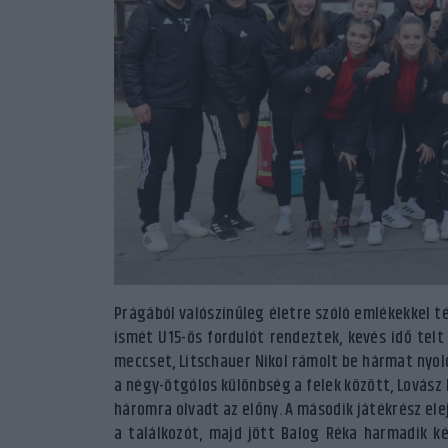
Prágából valószínűleg életre szóló emlékekkel 
ismét U15-ös fordulót rendeztek, kevés idő telt 
meccset, Litschauer Nikol rámolt be hármat nyolc
a négy-ötgólos különbség a felek között, Lovász K
háromra olvadt az előny. A második játékrész el
a találkozót, majd jött Balog Réka harmadik két