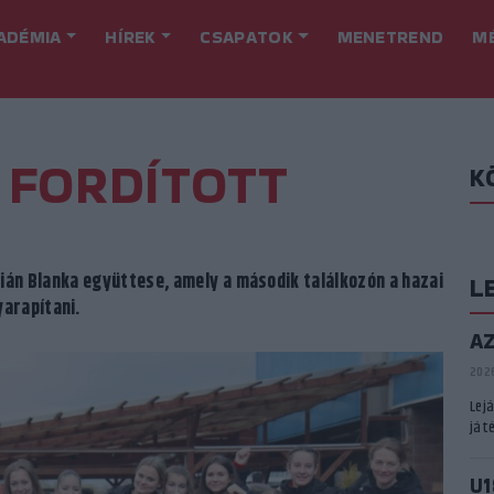
ADÉMIA
HÍREK
CSAPATOK
MENETREND
M
Y FORDÍTOTT
K
án Blanka együttese, amely a második találkozón a hazai
L
yarapítani.
A
2026
Lej
játé
U