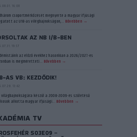
.08.01. 16:08
dhárom csoportmérkőzését megnyerte a magyar ifjúsági
ogatott az U18-as vilégbajnokságon,...
Bővebben →
ORSOLTAK AZ NB I/B-BEN
.07.31. 19:57
démistáink az előző évekhez hasonlóan a 2026/2027-es
zonban is megméretteti...
Bővebben →
8-AS VB: KEZDŐDIK!
.07.28. 13:42
ő világbajnokságára készül a 2008-2009-es születésű
ékosok alkotta magyar ifjúsági...
Bővebben →
KADÉMIA TV
IROSFEHÉR S03E09 –