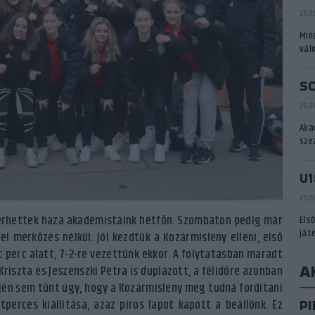
2026
Min
vál
S
2026
Aka
sze
U1
2026
térhettek haza akadémistáink hétfőn. Szombaton pedig már
Els
ját
el mérkőzés nélkül. Jól kezdtük a Kozármisleny elleni, első
 perc alatt, 7-2-re vezettünk ekkor. A folytatásban maradt
A
riszta és Jeszenszki Petra is duplázott, a félidőre azonban
ején sem tűnt úgy, hogy a Kozármisleny meg tudná fordítani
P
perces kiállítása, azaz piros lapot kapott a beállónk. Ez