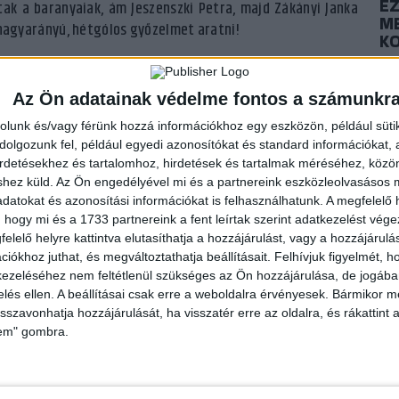
E
tak a baranyaiak, ám Jeszenszki Petra, majd Zákányi Janka
ME
lt nagyarányú, hétgólos győzelmet aratni!
K
2024
t
Az Ön adatainak védelme fontos a számunkr
P
13)
rolunk és/vagy férünk hozzá információkhoz egy eszközön, például süti
AR
olgozunk fel, például egyedi azonosítókat és standard információkat,
A
 Jeszenszki P. 5, Balog R. 1, Nagy N. 2, Kis N., Uj F., Zákányi J. 5
irdetésekhez és tartalomhoz, hirdetések és tartalmak méréséhez, kö
2024
shez küld.
Az Ön engedélyével mi és a partnereink eszközleolvasásos m
y S., Pásztor G. Edző: Márián Blanka.
datokat és azonosítási információkat is felhasználhatunk. A megfelelő h
 hogy mi és a 1733 partnereink a fent leírtak szerint adatkezelést vég
P
meg. Jobban kezdtek a vendéglátók, akik szinte minden
elelő helyre kattintva elutasíthatja a hozzájárulást, vagy a hozzájárul
VI
 mieinknél a hiba, támadásban sok helyzet kimaradt. Már
iókhoz juthat, és megváltoztathatja beállításait.
Felhívjuk figyelmét, 
 viszont Jeszenszki Petra és Lovász Kriszta vezetésével
2023
ezeléséhez nem feltétlenül szükséges az Ön hozzájárulása, de jogában 
erces találatával egy gól maradt a különbség a félidőben. A
zelés ellen. A beállításai csak erre a weboldalra érvényesek. Bármikor m
ól megjátszani, aki ki is használta ziccereit, ám valahogy
isszavonhatja hozzájárulását, ha visszatér erre az oldalra, és rákattint a
PI
lem" gombra.
rkőzést. Két-három góllal vezettek a házigazdák, majd egy
N
zott el a Kecskemét. Sajnos innen már nem volt visszaút,
2023
 öt góllal nyerte meg a találkozót.