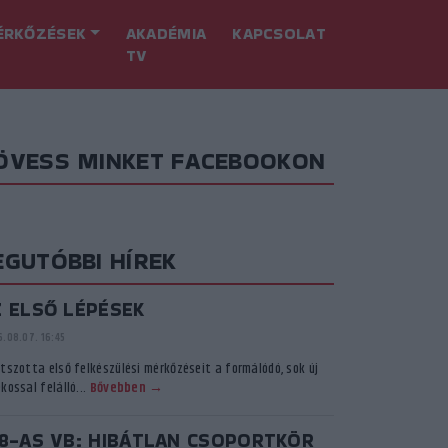
ÉRKŐZÉSEK
AKADÉMIA
KAPCSOLAT
TV
ÖVESS MINKET FACEBOOKON
EGUTÓBBI HÍREK
Z ELSŐ LÉPÉSEK
.08.07. 16:45
átszotta első felkészülési mérkőzéseit a formálódó, sok új
kossal felálló...
Bővebben →
18-AS VB: HIBÁTLAN CSOPORTKÖR