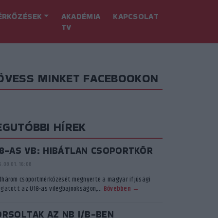
ÉRKŐZÉSEK
AKADÉMIA
KAPCSOLAT
TV
ÖVESS MINKET FACEBOOKON
EGUTÓBBI HÍREK
18-AS VB: HIBÁTLAN CSOPORTKÖR
.08.01. 16:08
dhárom csoportmérkőzését megnyerte a magyar ifjúsági
ogatott az U18-as vilégbajnokságon,...
Bővebben →
ORSOLTAK AZ NB I/B-BEN