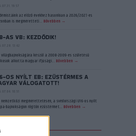
.07.31. 19:57
démistáink az előző évekhez hasonlóan a 2026/2027-es
zonban is megméretteti...
Bővebben →
8-AS VB: KEZDŐDIK!
.07.28. 13:42
ő világbajnokságára készül a 2008-2009-es születésű
ékosok alkotta magyar ifjúsági...
Bővebben →
6-OS NYÍLT EB: EZÜSTÉRMES A
AGYAR VÁLOGATOTT!
.07.04. 10:51
ő nemzetközi megmérettetésén, a svédországi U16-os nyílt
ópa-bajnokságon rögtön ezüstérmet...
Bővebben →
KADÉMIA TV
a