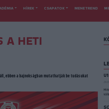
ADÉMIA
HÍREK
CSAPATOK
MENETREND
M
 A HETI
K
L
U
áll, ebben a bajnokságban mutathatják be tudásukat
2026
Min
vál
S