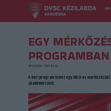
AK
EGY MÉRKŐZÉS
PROGRAMBAN
Közzétéve: 2021.03.22.
A heti program ismét egy NB II-es mérkőzésből 
akadémistáink.