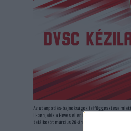
Az utánpótlás-bajnokságok felfüggesztése miatt 
II-ben, akik a Heves elleni, tegnapi győzelem után
találkozót március 28-án rendezik meg Vásárosn