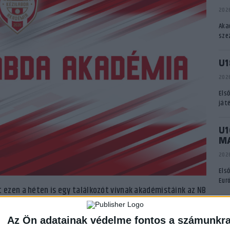
2026
Aka
sze
U1
2026
Els
ját
U1
M
2026
Els
Eur
ezen a héten is egy találkozót vívnak akadémistáink az NB
 a Vitka SE ellen lépnek pályára idegenben. A bajnoki
A
aményban, zárt kapuk mögött.
Az Ön adatainak védelme fontos a számunkr