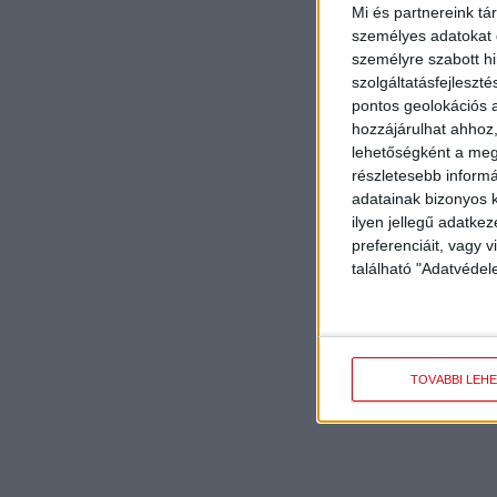
Mi és partnereink tá
személyes adatokat d
személyre szabott h
szolgáltatásfejleszté
pontos geolokációs a
hozzájárulhat ahhoz,
lehetőségként a megf
részletesebb informác
adatainak bizonyos k
ilyen jellegű adatke
preferenciáit, vagy v
található "Adatvéde
TOVÁBBI LEH