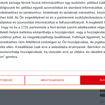
P
rolunk és/vagy férünk hozzá információkhoz egy eszközön, például süti
E
olgozunk fel, például egyedi azonosítókat és standard információkat,
ME
irdetésekhez és tartalomhoz, hirdetések és tartalmak méréséhez, kö
K
shez küld.
Az Ön engedélyével mi és a partnereink eszközleolvasásos m
2024
datokat és azonosítási információkat is felhasználhatunk. A megfelelő h
 hogy mi és a 1731 partnereink a fent leírtak szerint adatkezelést vég
elelő helyre kattintva elutasíthatja a hozzájárulást, vagy a hozzájárul
P
iókhoz juthat, és megváltoztathatja beállításait.
Felhívjuk figyelmét, 
AR
ezeléséhez nem feltétlenül szükséges az Ön hozzájárulása, de jogában 
A
zelés ellen. A beállításai csak erre a weboldalra érvényesek. Bármikor m
2024
isszavonhatja hozzájárulását, ha visszatér erre az oldalra, és rákattint a
lem" gombra.
P
VI
2023
ETŐSÉGEK
NEM FOGADOM EL
EL
PI
N
2023