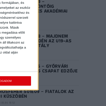
IROSFEHÉR S03E09 –
k formájában, és
ZÜSTLÁNYOK: A DÖNTŐIG
 amelyeket az eszköz
NETELT AZ U17-ES AKADÉMIAI
zönségmérésekhez és
OROSZTÁLY
ódszerrel szerzett
.06.28. 15:02
elyre kattintva
ezzünk. Másik
ás megadása előtt
IROSFEHÉR S03E08 – MAJDNEM
hogy személyes
ANY: REMEKELT IDÉN AZ U19-AS
áll tiltakozni az
KADÉMIAI KOROSZTÁLY
egváltoztathatja a
.06.20. 14:57
z oldal alján
IROSFEHÉR S02E06 – GYŐRVÁRI
KTOR, AZ NB I/B-S CSAPAT EDZŐJE
.08.25. 10:41
FOGADOM
ROSFEHÉR S01E09 – FIATALOK AZ
BI KÜSZÖBÉN
.05.04. 10:52