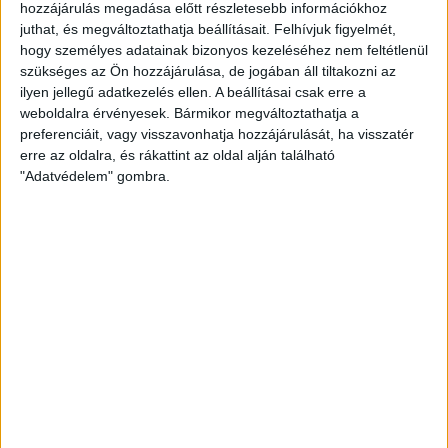
hozzájárulás megadása előtt részletesebb információkhoz
kezdéssel. A második félidőben is tudták tovább növelni
juthat, és megváltoztathatja beállításait.
Felhívjuk figyelmét,
előnyüket a debreceniek, végül 37-23-ra győztek, így
hogy személyes adatainak bizonyos kezeléséhez nem feltétlenül
bejutottak a döntőbe. A fináléban a Békéscsabával kerültek
szükséges az Ön hozzájárulása, de jogában áll tiltakozni az
akadémistáink szembe, az első félidőben még tartották a
ilyen jellegű adatkezelés ellen. A beállításai csak erre a
lépést a Békés megyeiek. A második játékrészben sebességet
weboldalra érvényesek. Bármikor megváltoztathatja a
preferenciáit, vagy visszavonhatja hozzájárulását, ha visszatér
váltottak a debreceniek és végül magabiztosan nyertek 24-15-
erre az oldalra, és rákattint az oldal alján található
re és jutottak be az országos döntőbe!
"Adatvédelem" gombra.
Gratulálunk a Szent József Gimnázium együttesének!
A Szent József Gimnázium csapatának tagjai az országos
elődöntőben: Bengi Lili (kapus), Czene Petra, Csamangó Lili,
Ferenczi Lili, Jeszenszki Petra, Kis Réka, Nagy Borbála, Nagy
Hanna, Nagy Nóra, Papp Lara, Tóth Norina, Véniger Kata.
Testnevelő: Jóga András.
KÖVESS MINKET FACEBOOKON