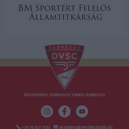
Adatkezelési tájékozató
|
Cookie tájékozató
+36 70 627 5533
akademia@dvsckezilabda.hu