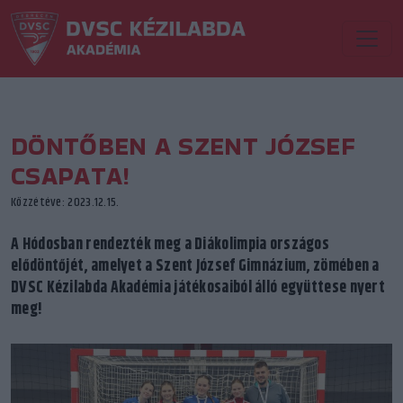
DÖNTŐBEN A SZENT JÓZSEF
CSAPATA!
Közzétéve: 2023.12.15.
A Hódosban rendezték meg a Diákolimpia országos
elődöntőjét, amelyet a Szent József Gimnázium, zömében a
DVSC Kézilabda Akadémia játékosaiból álló együttese nyert
meg!