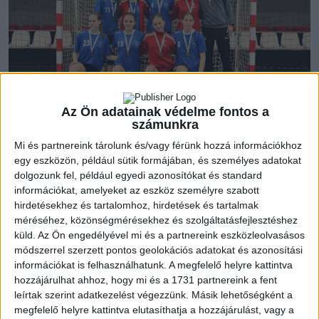
Az Ön adatainak védelme fontos a
számunkra
December 15-én, pénteken rendezték meg a V-VI. korcsoportos
Mi és partnereink tárolunk és/vagy férünk hozzá információkhoz
diákolimpia egyik országos elődöntőjét, amelyre a debreceni
egy eszközön, például sütik formájában, és személyes adatokat
Szent József Gimnázium együttese megyei bajnokként
dolgozunk fel, például egyedi azonosítókat és standard
információkat, amelyeket az eszköz személyre szabott
kvalifikálta magát. A megyei második helyezett Irinyi József
hirdetésekhez és tartalomhoz, hirdetések és tartalmak
Gimnázium csapata a területi selejtezőt sikerrel vette, ám az
méréséhez, közönségmérésekhez és szolgáltatásfejlesztéshez
orosházi országos elődöntő a végállomást jelentette
küld.
Az Ön engedélyével mi és a partnereink eszközleolvasásos
számukra.
módszerrel szerzett pontos geolokációs adatokat és azonosítási
információkat is felhasználhatunk. A megfelelő helyre kattintva
Az akadémistáinkkal felálló Szent József csapata a kisvárdai
hozzájárulhat ahhoz, hogy mi és a 1731 partnereink a fent
leírtak szerint adatkezelést végezzünk. Másik lehetőségként a
Besenyei György Gimnázium ellen játszotta az elődöntőt, és
megfelelő helyre kattintva elutasíthatja a hozzájárulást, vagy a
már az első perctől kezdve egyértelműsített fölényét, 8-0-s