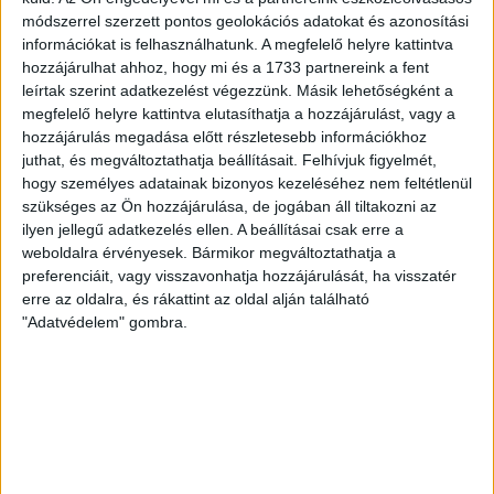
hozzájárult a kemény és harcos védekezésünk, illetve Lakatos
módszerrel szerzett pontos geolokációs adatokat és azonosítási
Réka nagyszerű védései! Szélsőink is jól használták ki a
információkat is felhasználhatunk. A megfelelő helyre kattintva
helyzeteket, balról Eszenyi Gréta pattintott lövést, Ratalics
hozzájárulhat ahhoz, hogy mi és a 1733 partnereink a fent
Luca pedig a húzott fajtát választotta, mindketten
leírtak szerint adatkezelést végezzünk. Másik lehetőségként a
eredményesen tették! Jó volt nézni a csapat összeszedett és
megfelelő helyre kattintva elutasíthatja a hozzájárulást, vagy a
hozzájárulás megadása előtt részletesebb információkhoz
koncentrált játékát, amellyel szinte megfojtották a pécsi
juthat, és megváltoztathatja beállításait.
Felhívjuk figyelmét,
támadásokat, elől pedig többnyire jó megoldásokat
hogy személyes adatainak bizonyos kezeléséhez nem feltétlenül
választottak. Jellemző jelenet volt Nagy Nóra labdaszerzése
szükséges az Ön hozzájárulása, de jogában áll tiltakozni az
13-7-nél, amelyből Fodor Veronika szerzett végül gólt.
ilyen jellegű adatkezelés ellen. A beállításai csak erre a
weboldalra érvényesek. Bármikor megváltoztathatja a
A második játékrész eleje nem sikerült jól, több mint négy
preferenciáit, vagy visszavonhatja hozzájárulását, ha visszatér
erre az oldalra, és rákattint az oldal alján található
percet kellett várni az első debreceni gólra, sőt Kelemen
"Adatvédelem" gombra.
Dorina egy percen belül duplázott is. Uraltuk a mérkőzést,
még akkor is volt megoldás, mikor egyes, vagy kettős
emberhátrányban játszottak a lányok, Baranyi Dorottya, majd
Ratalics Luca talált be pécsi emberfórban. Nagy Nóra
hetesével, majd Eszenyi Gréta ziccerével már tizenegy gól is
volt a két csapat között, a végén nyolccal nyertek
akadémistáink!