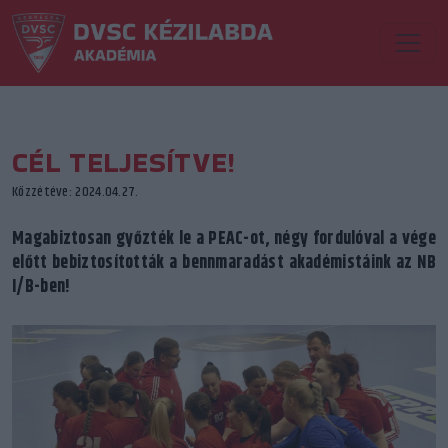
CÉL TELJESÍTVE!
Közzétéve: 2024.04.27.
Magabiztosan győzték le a PEAC-ot, négy fordulóval a vége
előtt bebiztosították a bennmaradást akadémistáink az NB
I/B-ben!