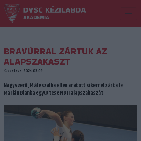
BRAVÚRRAL ZÁRTUK AZ
ALAPSZAKASZT
Közzétéve: 2024.03.09.
Nagyszerű, Mátészalka ellen aratott sikerrel zárta le
Márián Blanka együttese NB II alapszakaszát.