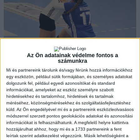
Utolsó mérkőzésére készültek akadémistáink az NB II
alapszakaszában. Amennyiben legyőzzük a Mátészalkát, úgy
Az Ön adatainak védelme fontos a
számunkra
10 pontot visznek a rájátszásba a mieink, azaz nem volt tét
nélküli a találkozó.
Mi és partnereink tárolunk és/vagy férünk hozzá információkhoz
egy eszközön, például sütik formájában, és személyes adatokat
dolgozunk fel, például egyedi azonosítókat és standard
Fej-fej mellett haladtak a felek az első percekben, nagy
információkat, amelyeket az eszköz személyre szabott
tempóban kezdődött a mérkőzés, a 7. elején már 4-4-t
hirdetésekhez és tartalomhoz, hirdetések és tartalmak
mutatott az eredményjelző. Habár a hazaiak szerezték meg a
méréséhez, közönségmérésekhez és szolgáltatásfejlesztéshez
vezetést, Litschauer Nikol és Keller Petra góljaival tartottuk
küld.
Az Ön engedélyével mi és a partnereink eszközleolvasásos
a lépést, sőt Hermann Zille találatával át is vettük a
módszerrel szerzett pontos geolokációs adatokat és azonosítási
információkat is felhasználhatunk. A megfelelő helyre kattintva
vezetést. Kétgólos előnnyel fordultunk a második félidőre,
hozzájárulhat ahhoz, hogy mi és a 1733 partnereink a fent
majd Czene Petra klasszikus mesterhármasával már néggyel
leírtak szerint adatkezelést végezzünk. Másik lehetőségként a
vezettünk! Mindenki hozzátette a magáét, nagyot harcoltak a