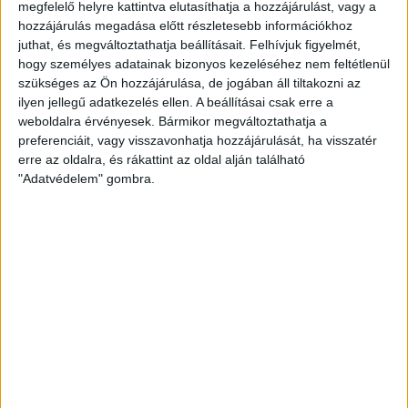
megfelelő helyre kattintva elutasíthatja a hozzájárulást, vagy a
lányok és nem engedték közelebb a felsőházért küzdő
hozzájárulás megadása előtt részletesebb információkhoz
hazaiakat! Jó tempóban játszottak a mieink, Jeszenszki Petra
juthat, és megváltoztathatja beállításait.
Felhívjuk figyelmét,
találata pedig az 53. percben a négygólos vezetést
hogy személyes adatainak bizonyos kezeléséhez nem feltétlenül
jelentette, holott volt olyan időszak, mikor hármas
szükséges az Ön hozzájárulása, de jogában áll tiltakozni az
ilyen jellegű adatkezelés ellen. A beállításai csak erre a
emberhátrányban játszottak a mieink. A hajrában nem
weboldalra érvényesek. Bármikor megváltoztathatja a
változott a különbség, nagyszerű győzelmet arattak
preferenciáit, vagy visszavonhatja hozzájárulását, ha visszatér
akadémistáink Mátészalkán.
erre az oldalra, és rákattint az oldal alján található
"Adatvédelem" gombra.
Az már korábban biztossá vált, hogy akadémistáink az
alsóházban folytatják a küzdelmeket, ám ezzel a nagyszerű
sikerrel az is eldőlt, hogy 10 pontot visznek tovább Márián
Blanka tanítványai.
NB II D-csoport
, 14. forduló:
Mátészalkai MTK–DVSC SCHAEFFLER 32–36
(17–19)
DVSC:
Halinda V. – Keller P. 9 (3), Tóth P. 1, Hermann Z. 3, Tóth