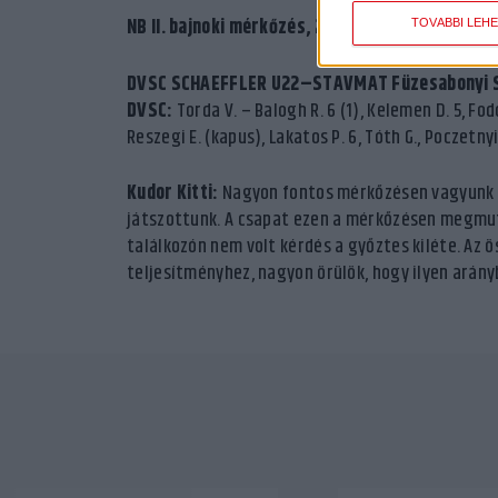
NB II. bajnoki mérkőzés, 20. forduló:
TOVÁBBI LEH
DVSC SCHAEFFLER U22–STAVMAT Füzesabonyi 
DVSC:
Torda V. – Balogh R. 6 (1), Kelemen D. 5, Fodor
Reszegi E. (kapus), Lakatos P. 6, Tóth G., Poczetnyik 
Kudor Kitti:
Nagyon fontos mérkőzésen vagyunk tú
játszottunk. A csapat ezen a mérkőzésen megmutat
találkozón nem volt kérdés a győztes kiléte. Az 
teljesítményhez, nagyon örülök, hogy ilyen arán