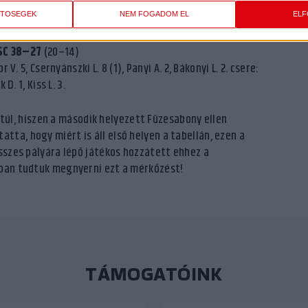
ETŐSÉGEK
NEM FOGADOM EL
EL
SC 38–27
(20–14)
 V. 5, Csernyánszki L. 8 (1), Panyi A. 2, Bákonyi L. 2. csere:
D. 1, Kiss L. 3.
l, hiszen a második helyezett Füzesabony ellen
ta, hogy miért is áll első helyen a tabellán, ezen a
összes pályára lépő játékos hozzátett ehhez a
yban tudtuk megnyerni ezt a mérkőzést!
TÁMOGATÓINK