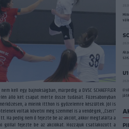
2026
Min
vál
S
2026
Aka
sze
U1
2026
ó nem kell egy bajnokságban, márpedig a DVSC SCHAEFFLER
Els
ját
élén álló két csapat mérte össze tudását. Füzesabonyban
érkőzésen, a mieink itthon is győzelemre készültek. Jól is
A
ptelenek voltak követni még szemmel is a vendégek, „Cseri”
t. Ha pedig nem ő fejezte be az akciót, akkor megtalálta a
P
 góllal fejezte be az akciókat. Hozzájuk csatlakozott a