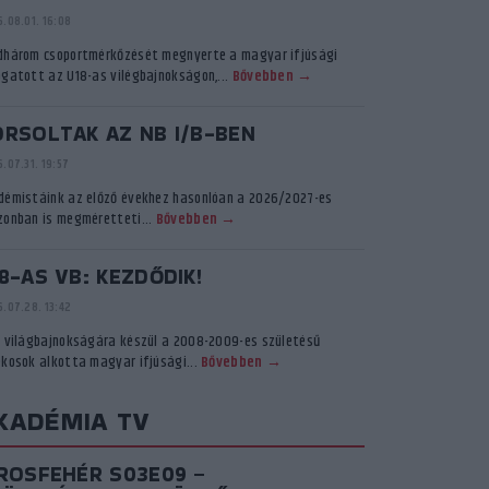
.08.01. 16:08
dhárom csoportmérkőzését megnyerte a magyar ifjúsági
ogatott az U18-as vilégbajnokságon,...
Bővebben →
ORSOLTAK AZ NB I/B-BEN
.07.31. 19:57
démistáink az előző évekhez hasonlóan a 2026/2027-es
zonban is megméretteti...
Bővebben →
8-AS VB: KEZDŐDIK!
.07.28. 13:42
ő világbajnokságára készül a 2008-2009-es születésű
ékosok alkotta magyar ifjúsági...
Bővebben →
KADÉMIA TV
IROSFEHÉR S03E09 –