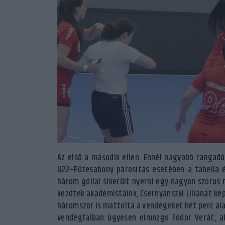
Az első a második ellen. Ennél nagyobb rangad
U22–Füzesabony párosítás esetében a tabella 
három góllal sikerült nyerni egy nagyon szoros m
kezdtek akadémistáink, Csernyánszki Liliánát ké
háromszor is mattolta a vendégeket hét perc alat
vendégfalban ügyesen elmozgó Fodor Verát, aki