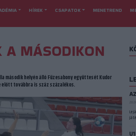
ADÉMIA
HÍREK
CSAPATOK
MENETREND
M
 A MÁSODIKON
K
bella második helyén álló Füzesabony együttesét Kudor
L
 előtt továbbra is száz százalékos.
A
2026
Lej
játé
U