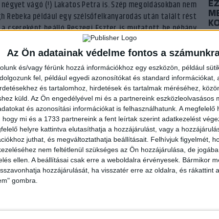
E
t négyet vágó (!) Lakatos Petra is. Szép megoldásokban nem
ME
gh Rebeka például egy szélsőfelkanyarodás után talált rést
K
 a csereként beálló Reszegi Eszter is mutatott be néhány
2024
még estében is gólt szerzett, hat góllal vezettünk harminc
Az Ön adatainak védelme fontos a számunkr
P
rolunk és/vagy férünk hozzá információkhoz egy eszközön, például süti
AR
álta meg a hét a hat elleni játékot az ellenfél edzője.
olgozunk fel, például egyedi azonosítókat és standard információkat,
A
védekezés élén lévő Balogh Rebeka hathatós segítségével,
irdetésekhez és tartalomhoz, hirdetések és tartalmak méréséhez, kö
c alatt. Kelemen Dorina estében lőtt, a volt némi esély a
2024
shez küld.
Az Ön engedélyével mi és a partnereink eszközleolvasásos m
datokat és azonosítási információkat is felhasználhatunk. A megfelelő h
tlécről a hálóba pattant a labda, ezzel már a számunkra
 hogy mi és a 1733 partnereink a fent leírtak szerint adatkezelést vég
elzárkózott a vendégcsapat, ám hét gólnál nem volt kisebb
P
elelő helyre kattintva elutasíthatja a hozzájárulást, vagy a hozzájárul
 Laura átlövései ültek nagyon, aki háromszor is betalált. A
VI
iókhoz juthat, és megváltoztathatja beállításait.
Felhívjuk figyelmét, 
játszó Fodor Vera jegyezte, tizenegy gólos sikert aratott
ezeléséhez nem feltétlenül szükséges az Ön hozzájárulása, de jogában 
2023
zelés ellen. A beállításai csak erre a weboldalra érvényesek. Bármikor m
isszavonhatja hozzájárulását, ha visszatér erre az oldalra, és rákattint a
PI
lem" gombra.
 Kudor Kitti együttese, és jelenleg a legjobb az NB II-es
N
hoz a két hátralévő mérkőzését is meg kell nyernie
2023