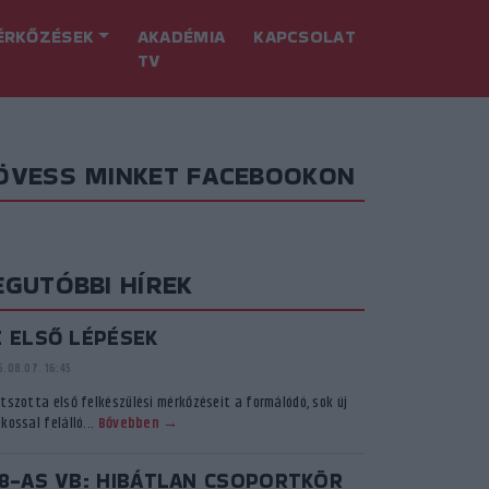
ÉRKŐZÉSEK
AKADÉMIA
KAPCSOLAT
TV
ÖVESS MINKET FACEBOOKON
EGUTÓBBI HÍREK
Z ELSŐ LÉPÉSEK
.08.07. 16:45
átszotta első felkészülési mérkőzéseit a formálódó, sok új
kossal felálló...
Bővebben →
18-AS VB: HIBÁTLAN CSOPORTKÖR