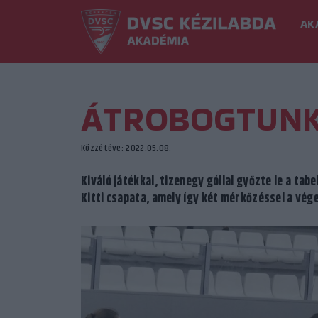
AK
ÁTROBOGTUNK
Közzétéve: 2022.05.08.
Kiváló játékkal, tizenegy góllal győzte le a ta
Kitti csapata, amely így két mérkőzéssel a vége