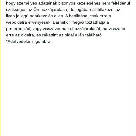
hogy személyes adatainak bizonyos kezeléséhez nem feltétlenül
felújítás végéig – amely tervek szerint karácsonyra lesz kész
szükséges az Ön hozzájárulása, de jogában áll tiltakozni az
– a G4 csarnokában edzenek, december 14-én a NEKA
ilyen jellegű adatkezelés ellen. A beállításai csak erre a
szakemberei által vezetett felmérésen, teszteken vesznek
weboldalra érvényesek. Bármikor megváltoztathatja a
részt.
preferenciáit, vagy visszavonhatja hozzájárulását, ha visszatér
KÖVESS MINKET FACEBOOKON
erre az oldalra, és rákattint az oldal alján található
"Adatvédelem" gombra.
LEGUTÓBBI HÍREK
U18-AS VB: HIBÁTLAN CSOPORTKÖR
2026.08.01. 16:08
Mindhárom csoportmérkőzését megnyerte a magyar ifjúsági válogatott az
U18-as vilégbajnokságon,...
Bővebben →
SORSOLTAK AZ NB I/B-BEN
2026.07.31. 19:57