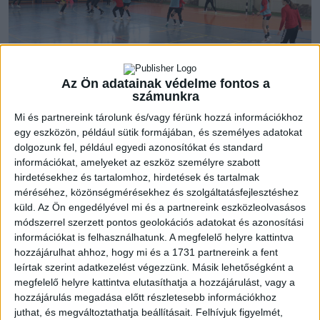
Az Ön adatainak védelme fontos a
számunkra
A DVSC SCHAEFFLER négy játékosa, Bordás Réka, Planéta
Mi és partnereink tárolunk és/vagy férünk hozzá információkhoz
Szimonetta, Tóvizi Petra és Vámos Petra az éppen zajló
egy eszközön, például sütik formájában, és személyes adatokat
világbajnokságon vesz részt a magyar válogatott tagjaként.
dolgozunk fel, például egyedi azonosítókat és standard
Rajtuk kívül maródi még Mariana Costa izomszakadása, Kovács
információkat, amelyeket az eszköz személyre szabott
Anna pedig kiújuló térdsérülése miatt hiányzik a
hirdetésekhez és tartalomhoz, hirdetések és tartalmak
méréséhez, közönségmérésekhez és szolgáltatásfejlesztéshez
gyakorlásokról, a DVSC Kézilabda Akadémia nyolc játékosa
küld.
Az Ön engedélyével mi és a partnereink eszközleolvasásos
segíti az első csapat munkáját. Egy-egy edzésen kevesebb,
módszerrel szerzett pontos geolokációs adatokat és azonosítási
mint nyolc akadémista van jelen, így ez a nyolc fő rotációban,
információkat is felhasználhatunk. A megfelelő helyre kattintva
néhány fős csoportokban látogatja a tréningeket.
hozzájárulhat ahhoz, hogy mi és a 1731 partnereink a fent
leírtak szerint adatkezelést végezzünk. Másik lehetőségként a
A felnőtt csapat a Hódos Imre Sportcsarnok világításának
megfelelő helyre kattintva elutasíthatja a hozzájárulást, vagy a
felújítása miatt ezen a héten a G4 tornacsarnokban edz, jövő
hozzájárulás megadása előtt részletesebb információkhoz
juthat, és megváltoztathatja beállításait.
Felhívjuk figyelmét,
héttől pedig a DESOK-ban gyakorol. Utánpótláscsapataink a