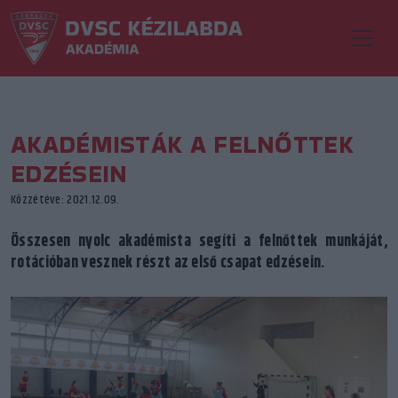
AKADÉMISTÁK A FELNŐTTEK
EDZÉSEIN
Közzétéve: 2021.12.09.
Összesen nyolc akadémista segíti a felnőttek munkáját,
rotációban vesznek részt az első csapat edzésein.