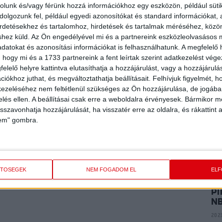
P
rolunk és/vagy férünk hozzá információkhoz egy eszközön, például süti
E
olgozunk fel, például egyedi azonosítókat és standard információkat,
ME
irdetésekhez és tartalomhoz, hirdetések és tartalmak méréséhez, kö
K
shez küld.
Az Ön engedélyével mi és a partnereink eszközleolvasásos m
2024
datokat és azonosítási információkat is felhasználhatunk. A megfelelő h
 hogy mi és a 1733 partnereink a fent leírtak szerint adatkezelést vég
elelő helyre kattintva elutasíthatja a hozzájárulást, vagy a hozzájárul
P
iókhoz juthat, és megváltoztathatja beállításait.
Felhívjuk figyelmét, 
AR
ezeléséhez nem feltétlenül szükséges az Ön hozzájárulása, de jogában 
A
zelés ellen. A beállításai csak erre a weboldalra érvényesek. Bármikor m
2024
isszavonhatja hozzájárulását, ha visszatér erre az oldalra, és rákattint a
lem" gombra.
P
VI
2023
ETŐSÉGEK
NEM FOGADOM EL
EL
PI
N
2023