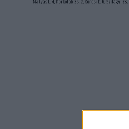
Mátyás L. 4, Porkoláb Zs. 2, Kőrösi E. 6, Szilágyi Zs.