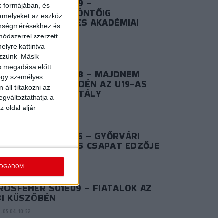
IROSFEHÉR S03E09 –
k formájában, és
ZÜSTLÁNYOK: A DÖNTŐIG
 amelyeket az eszköz
NETELT AZ U17-ES AKADÉMIAI
zönségmérésekhez és
OROSZTÁLY
ódszerrel szerzett
.06.28. 15:02
elyre kattintva
ezzünk. Másik
ás megadása előtt
IROSFEHÉR S03E08 – MAJDNEM
hogy személyes
ANY: REMEKELT IDÉN AZ U19-AS
áll tiltakozni az
KADÉMIAI KOROSZTÁLY
egváltoztathatja a
.06.20. 14:57
z oldal alján
IROSFEHÉR S02E06 – GYŐRVÁRI
KTOR, AZ NB I/B-S CSAPAT EDZŐJE
.08.25. 10:41
FOGADOM
ROSFEHÉR S01E09 – FIATALOK AZ
BI KÜSZÖBÉN
.05.04. 10:52