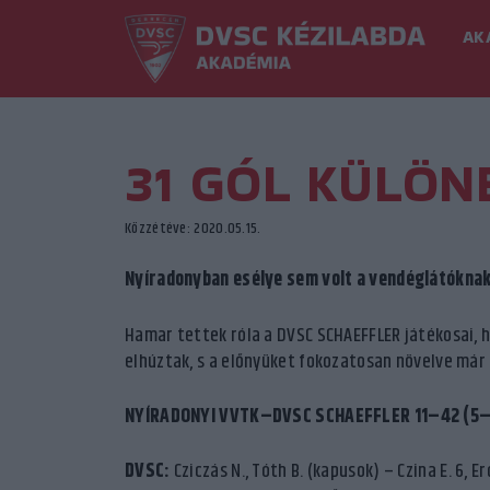
AK
31 GÓL KÜLÖN
Közzétéve: 2020.05.15.
Nyíradonyban esélye sem volt a vendéglátóknak
Hamar tettek róla a DVSC SCHAEFFLER játékosai, 
elhúztak, s a előnyüket fokozatosan növelve már 
NYÍRADONYI VVTK–DVSC SCHAEFFLER 11–42 (5
DVSC:
Cziczás N., Tóth B. (kapusok) – Czina E. 6, Erd