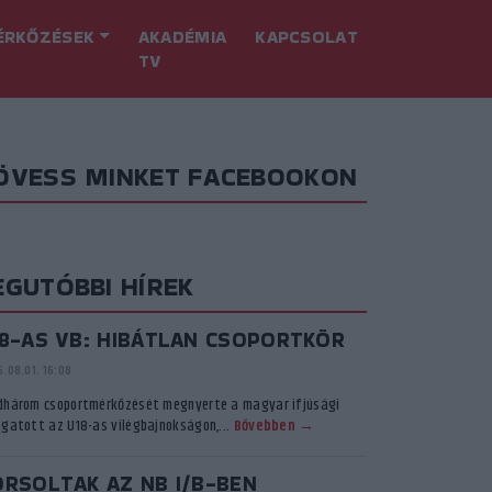
ÉRKŐZÉSEK
AKADÉMIA
KAPCSOLAT
TV
ÖVESS MINKET FACEBOOKON
EGUTÓBBI HÍREK
18-AS VB: HIBÁTLAN CSOPORTKÖR
.08.01. 16:08
dhárom csoportmérkőzését megnyerte a magyar ifjúsági
ogatott az U18-as vilégbajnokságon,...
Bővebben →
ORSOLTAK AZ NB I/B-BEN