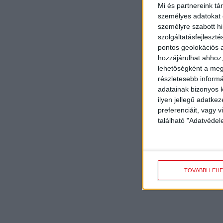
Mi és partnereink tá
személyes adatokat d
személyre szabott h
szolgáltatásfejleszté
pontos geolokációs a
hozzájárulhat ahhoz,
lehetőségként a megf
részletesebb informác
adatainak bizonyos k
ilyen jellegű adatke
preferenciáit, vagy v
található "Adatvéde
TOVÁBBI LEH