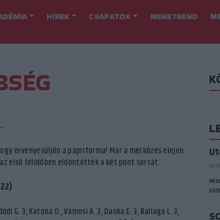
ADÉMIA
HÍREK
CSAPATOK
MENETREND
M
BSÉG
K
.
L
hogy érvényesüljön a papírforma! Már a mérkőzés elején
U
az első félidőben eldöntötték a két pont sorsát.
2026
Min
–22)
vál
ődi G. 3, Katona O., Vámosi A. 3, Danka E. 3, Ballagó L. 3,
S