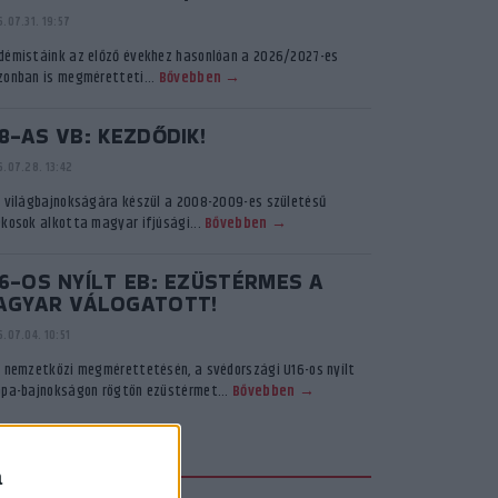
.07.31. 19:57
démistáink az előző évekhez hasonlóan a 2026/2027-es
zonban is megméretteti...
Bővebben →
8-AS VB: KEZDŐDIK!
.07.28. 13:42
ő világbajnokságára készül a 2008-2009-es születésű
ékosok alkotta magyar ifjúsági...
Bővebben →
6-OS NYÍLT EB: EZÜSTÉRMES A
AGYAR VÁLOGATOTT!
.07.04. 10:51
ő nemzetközi megmérettetésén, a svédországi U16-os nyílt
ópa-bajnokságon rögtön ezüstérmet...
Bővebben →
KADÉMIA TV
a