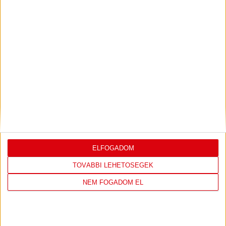
Akadémia
Kiemelt
U20 I.
U20: DÖNTÉS A MÁSODIK FÉLIDŐBEN
2025.10.22.
ELFOGADOM
TOVÁBBI LEHETŐSÉGEK
NEM FOGADOM EL