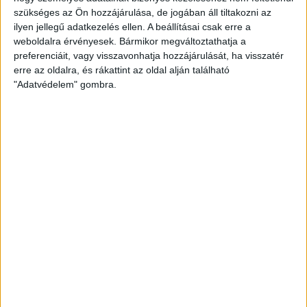
szükséges az Ön hozzájárulása, de jogában áll tiltakozni az
2026.02.19.
ilyen jellegű adatkezelés ellen. A beállításai csak erre a
weboldalra érvényesek. Bármikor megváltoztathatja a
preferenciáit, vagy visszavonhatja hozzájárulását, ha visszatér
erre az oldalra, és rákattint az oldal alján található
"Adatvédelem" gombra.
Akadémia
DVSC
Kiemelt
Klub
U20 I.
U20: HATGÓLOS SIKER OROSHÁZÁN
2026.02.04.