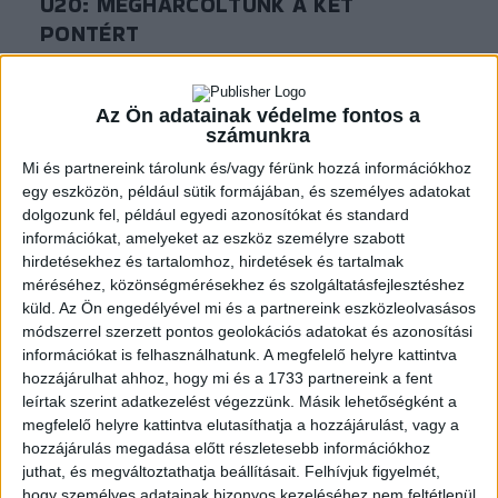
U20: MEGHARCOLTUNK A KÉT
PONTÉRT
2026.02.25.
Az Ön adatainak védelme fontos a
számunkra
Mi és partnereink tárolunk és/vagy férünk hozzá információkhoz
egy eszközön, például sütik formájában, és személyes adatokat
dolgozunk fel, például egyedi azonosítókat és standard
információkat, amelyeket az eszköz személyre szabott
hirdetésekhez és tartalomhoz, hirdetések és tartalmak
méréséhez, közönségmérésekhez és szolgáltatásfejlesztéshez
küld.
Az Ön engedélyével mi és a partnereink eszközleolvasásos
módszerrel szerzett pontos geolokációs adatokat és azonosítási
információkat is felhasználhatunk. A megfelelő helyre kattintva
hozzájárulhat ahhoz, hogy mi és a 1733 partnereink a fent
leírtak szerint adatkezelést végezzünk. Másik lehetőségként a
Akadémia
Kiemelt
Klub
U20 I.
megfelelő helyre kattintva elutasíthatja a hozzájárulást, vagy a
hozzájárulás megadása előtt részletesebb információkhoz
U20: MAGABIZTOS GYŐZELEM A
juthat, és megváltoztathatja beállításait.
Felhívjuk figyelmét,
RANGADÓN
hogy személyes adatainak bizonyos kezeléséhez nem feltétlenül