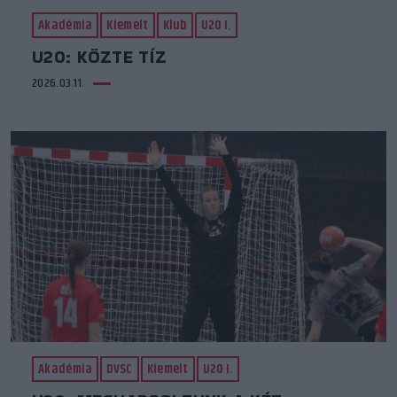
Akadémia
Kiemelt
Klub
U20 I.
U20: KÖZTE TÍZ
2026.03.11.
Akadémia
DVSC
Kiemelt
U20 I.