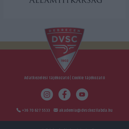
Adatkezelési tájékozató
|
Cookie tájékozató
+36 70 627 5533
akademia@dvsckezilabda.hu