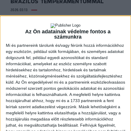
BRAZILOS TEMPERAMENTUMMAL
2026.03.13.
Az Ön adatainak védelme fontos a
számunkra
Mi és partnereink tárolunk és/vagy férünk hozzá információkhoz
egy eszközön, például sütik formájában, és személyes adatokat
dolgozunk fel, például egyedi azonosítókat és standard
információkat, amelyeket az eszköz személyre szabott
hirdetésekhez és tartalomhoz, hirdetések és tartalmak
méréséhez, közönségmérésekhez és szolgáltatásfejlesztéshez
küld.
Az Ön engedélyével mi és a partnereink eszközleolvasásos
módszerrel szerzett pontos geolokációs adatokat és azonosítási
információkat is felhasználhatunk. A megfelelő helyre kattintva
hozzájárulhat ahhoz, hogy mi és a 1733 partnereink a fent
Akadémia
Kiemelt
Klub
U16 I.
leírtak szerint adatkezelést végezzünk. Másik lehetőségként a
megfelelő helyre kattintva elutasíthatja a hozzájárulást, vagy a
U16: GÓLZÁPOROS NYITÁNY A
hozzájárulás megadása előtt részletesebb információkhoz
FELSŐHÁZBAN
juthat, és megváltoztathatja beállításait.
Felhívjuk figyelmét,