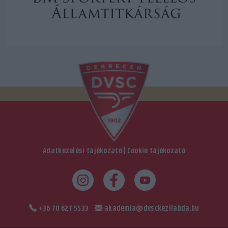
Adatkezelési tájékozató
|
Cookie tájékozató
+36 70 627 5533
akademia@dvsckezilabda.hu