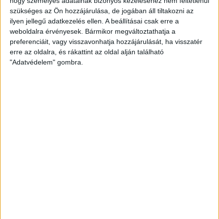
2026.03.12.
hogy személyes adatainak bizonyos kezeléséhez nem feltétlenül
szükséges az Ön hozzájárulása, de jogában áll tiltakozni az
ilyen jellegű adatkezelés ellen. A beállításai csak erre a
weboldalra érvényesek. Bármikor megváltoztathatja a
preferenciáit, vagy visszavonhatja hozzájárulását, ha visszatér
erre az oldalra, és rákattint az oldal alján található
"Adatvédelem" gombra.
Akadémia
Kiemelt
Klub
U18 I.
U18: KÉT GÓLRA OLVADT AZ ELŐNYÜNK
2026.03.11.