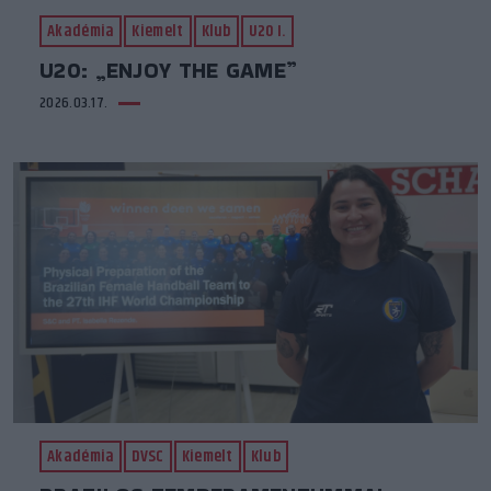
Akadémia
Kiemelt
Klub
U20 I.
U20: „ENJOY THE GAME”
2026.03.17.
Akadémia
DVSC
Kiemelt
Klub