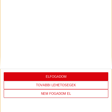
Akadémia
DVSC
Kiemelt
Klub
U16 I.
U16: GYŐZELEM A RANGADÓN!
2026.02.27.
ELFOGADOM
TOVÁBBI LEHETŐSÉGEK
NEM FOGADOM EL