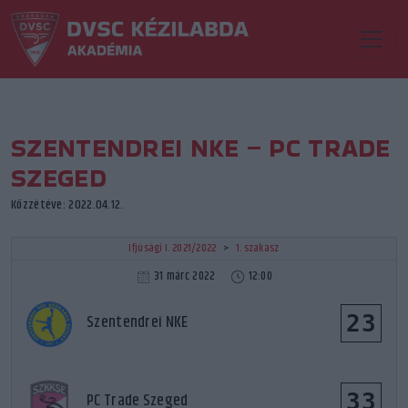
SZENTENDREI NKE – PC TRADE
SZEGED
Közzétéve: 2022.04.12.
Ifjúsági I. 2021/2022
>
1. szakasz
31 márc 2022
12:00
23
Szentendrei NKE
33
PC Trade Szeged