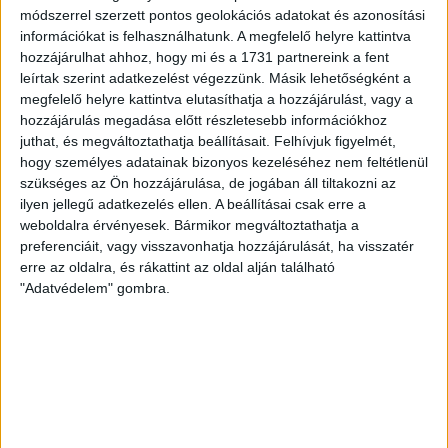
módszerrel szerzett pontos geolokációs adatokat és azonosítási
Szentendrei NKE
27
információkat is felhasználhatunk. A megfelelő helyre kattintva
Ifjúsági I. 2021/2022 1. szakasz
hozzájárulhat ahhoz, hogy mi és a 1731 partnereink a fent
17 márc 2022
12:00
leírtak szerint adatkezelést végezzünk. Másik lehetőségként a
Szentendrei NKE
megfelelő helyre kattintva elutasíthatja a hozzájárulást, vagy a
28
hozzájárulás megadása előtt részletesebb információkhoz
Kecskeméti NKSE
41
juthat, és megváltoztathatja beállításait.
Felhívjuk figyelmét,
hogy személyes adatainak bizonyos kezeléséhez nem feltétlenül
Ifjúsági I. 2021/2022 1. szakasz
10 márc 2022
12:00
szükséges az Ön hozzájárulása, de jogában áll tiltakozni az
ilyen jellegű adatkezelés ellen. A beállításai csak erre a
Vasas SC
48
weboldalra érvényesek. Bármikor megváltoztathatja a
Szentendrei NKE
24
preferenciáit, vagy visszavonhatja hozzájárulását, ha visszatér
erre az oldalra, és rákattint az oldal alján található
Ifjúsági I. 2021/2022 1. szakasz
"Adatvédelem" gombra.
23 febr 2022
12:00
Szentendrei NKE
22
Csepel DSE
51
Ifjúsági I. 2021/2022 1. szakasz
16 febr 2022
12:00
DVSC SCHAEFFLER
50