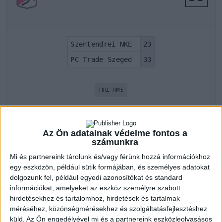
Szentendrei NKE
23
PC Trade Szeged
33
FULL TIME
Az Ön adatainak védelme fontos a
LATEST GAMES
számunkra
Mi és partnereink tárolunk és/vagy férünk hozzá információkhoz
Szentendrei NKE
egy eszközön, például sütik formájában, és személyes adatokat
dolgozunk fel, például egyedi azonosítókat és standard
információkat, amelyeket az eszköz személyre szabott
Ifjúsági I. 2021/2022 1. szakasz
hirdetésekhez és tartalomhoz, hirdetések és tartalmak
26 márc 2022
12:00
méréséhez, közönségmérésekhez és szolgáltatásfejlesztéshez
Kisvárdai KC
40
küld.
Az Ön engedélyével mi és a partnereink eszközleolvasásos