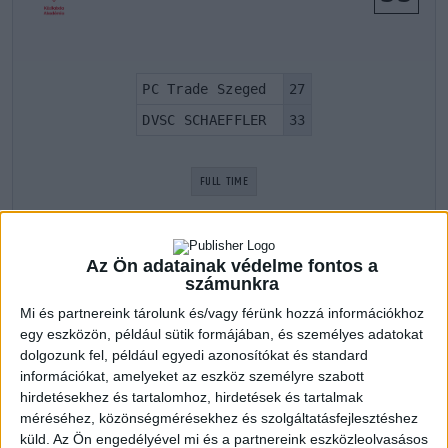
PC Trade Szeged
27
DVSC SCHAEFFLER
33
FULL TIME
Az Ön adatainak védelme fontos a
LATEST GAMES
számunkra
Mi és partnereink tárolunk és/vagy férünk hozzá információkhoz
PC Trade Szeged
egy eszközön, például sütik formájában, és személyes adatokat
dolgozunk fel, például egyedi azonosítókat és standard
információkat, amelyeket az eszköz személyre szabott
Serdülő I. 2021/2022 1. szakasz
hirdetésekhez és tartalomhoz, hirdetések és tartalmak
14 ápr 2022
12:00
méréséhez, közönségmérésekhez és szolgáltatásfejlesztéshez
Dunakanyar KA
27
küld.
Az Ön engedélyével mi és a partnereink eszközleolvasásos