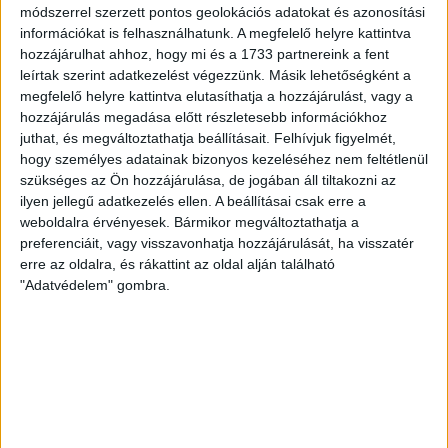
módszerrel szerzett pontos geolokációs adatokat és azonosítási
PC Trade Szeged
24
információkat is felhasználhatunk. A megfelelő helyre kattintva
Ifjúsági I. 2021/2022 1. szakasz
hozzájárulhat ahhoz, hogy mi és a 1733 partnereink a fent
14 ápr 2022
12:00
leírtak szerint adatkezelést végezzünk. Másik lehetőségként a
megfelelő helyre kattintva elutasíthatja a hozzájárulást, vagy a
DKA Vác
39
hozzájárulás megadása előtt részletesebb információkhoz
PC Trade Szeged
24
juthat, és megváltoztathatja beállításait.
Felhívjuk figyelmét,
hogy személyes adatainak bizonyos kezeléséhez nem feltétlenül
U15 2021/2022 Felsőház
szükséges az Ön hozzájárulása, de jogában áll tiltakozni az
9 ápr 2022
12:00
ilyen jellegű adatkezelés ellen. A beállításai csak erre a
PC Trade Szeged
31
weboldalra érvényesek. Bármikor megváltoztathatja a
Budaörs
preferenciáit, vagy visszavonhatja hozzájárulását, ha visszatér
24
erre az oldalra, és rákattint az oldal alján található
U15 2021/2022 Felsőház
"Adatvédelem" gombra.
9 ápr 2022
12:00
DVSC SCHAEFFLER
23
PC Trade Szeged
21
Serdülő I. 2021/2022 1. szakasz
6 ápr 2022
12:00
PC Trade Szeged
28