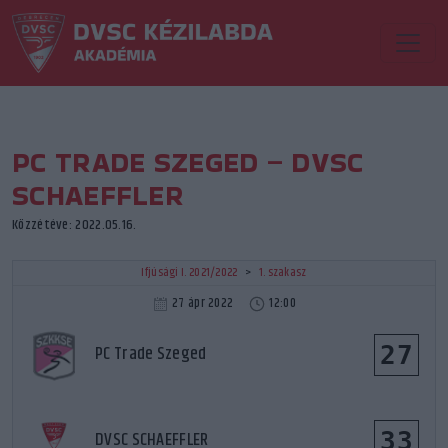
PC TRADE SZEGED – DVSC
SCHAEFFLER
Közzétéve: 2022.05.16.
Ifjúsági I. 2021/2022
>
1. szakasz
27 ápr 2022
12:00
27
PC Trade Szeged
33
DVSC SCHAEFFLER