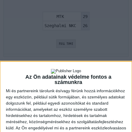
MTK
29
Szeghalmi NKC
26
FULL TIME
LATEST GAMES
Az Ön adatainak védelme fontos a
számunkra
MTK
Mi és partnereink tárolunk és/vagy férünk hozzá információkhoz
egy eszközön, például sütik formájában, és személyes adatokat
dolgozunk fel, például egyedi azonosítókat és standard
Serdülő I. 2021/2022 1. szakasz
információkat, amelyeket az eszköz személyre szabott
28 ápr 2022
12:00
hirdetésekhez és tartalomhoz, hirdetések és tartalmak
Vasas SC
23
méréséhez, közönségmérésekhez és szolgáltatásfejlesztéshez
MTK
küld.
Az Ön engedélyével mi és a partnereink eszközleolvasásos
29