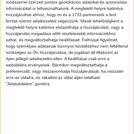
módszerrel szerzett pontos geolokációs adatokat és azonosítási
Ifjúsági I. 2021/2022 1. szakasz
információkat is felhasználhatunk. A megfelelő helyre kattintva
28 ápr 2022
12:00
hozzájárulhat ahhoz, hogy mi és a 1733 partnereink a fent
Vasas SC
33
leírtak szerint adatkezelést végezzünk. Másik lehetőségként a
megfelelő helyre kattintva elutasíthatja a hozzájárulást, vagy a
MTK
22
hozzájárulás megadása előtt részletesebb információkhoz
Serdülő I. 2021/2022 1. szakasz
juthat, és megváltoztathatja beállításait.
Felhívjuk figyelmét,
13 ápr 2022
12:00
hogy személyes adatainak bizonyos kezeléséhez nem feltétlenül
szükséges az Ön hozzájárulása, de jogában áll tiltakozni az
MTK
29
ilyen jellegű adatkezelés ellen. A beállításai csak erre a
Csepel DSE
24
weboldalra érvényesek. Bármikor megváltoztathatja a
preferenciáit, vagy visszavonhatja hozzájárulását, ha visszatér
Ifjúsági I. 2021/2022 1. szakasz
erre az oldalra, és rákattint az oldal alján található
13 ápr 2022
12:00
"Adatvédelem" gombra.
MTK
29
Csepel DSE
33
Serdülő I. 2021/2022 1. szakasz
9 ápr 2022
12:00
MTK
28
DVSC SCHAEFFLER
32