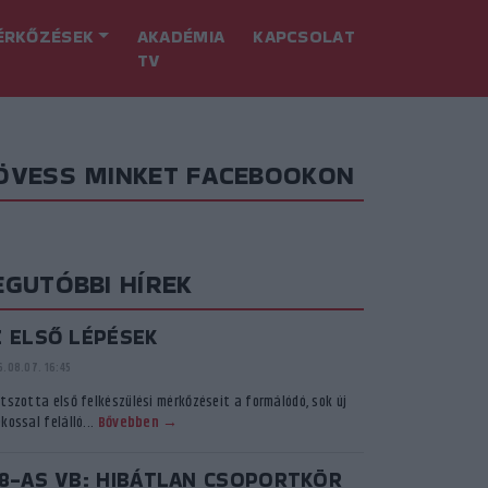
ÉRKŐZÉSEK
AKADÉMIA
KAPCSOLAT
TV
ÖVESS MINKET FACEBOOKON
EGUTÓBBI HÍREK
Z ELSŐ LÉPÉSEK
.08.07. 16:45
átszotta első felkészülési mérkőzéseit a formálódó, sok új
kossal felálló...
Bővebben →
18-AS VB: HIBÁTLAN CSOPORTKÖR