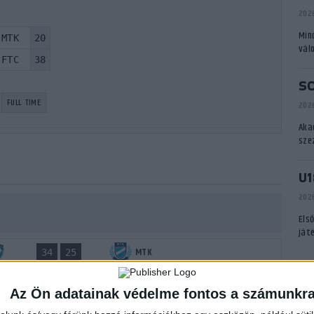
2026
Min
MTK
20
vál
FTC
38
S
FULL TIME
2026
Aka
sze
U1
2026
Els
ját
MTK
34
25
A
MTK
21
26
Az Ön adatainak védelme fontos a számunkr
P
Váci NKSE
18
28