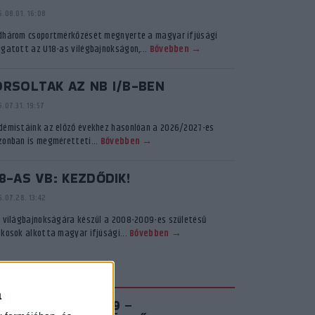
.08.01. 16:08
dhárom csoportmérkőzését megnyerte a magyar ifjúsági
ogatott az U18-as vilégbajnokságon,...
Bővebben →
ORSOLTAK AZ NB I/B-BEN
.07.31. 19:57
démistáink az előző évekhez hasonlóan a 2026/2027-es
zonban is megméretteti...
Bővebben →
8-AS VB: KEZDŐDIK!
.07.28. 13:42
ő világbajnokságára készül a 2008-2009-es születésű
ékosok alkotta magyar ifjúsági...
Bővebben →
KADÉMIA TV
a
IROSFEHÉR S03E09 –