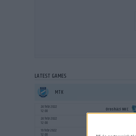
LATEST GAMES
MTK
24 febr 2022
Orosházi NKC
12:00
24 febr 2022
Orosházi NKC
12:00
19 febr 2022
MTK
12:00