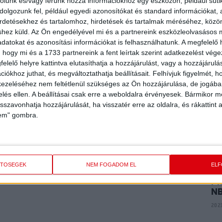
E
rolunk és/vagy férünk hozzá információkhoz egy eszközön, például süti
ME
olgozunk fel, például egyedi azonosítókat és standard információkat,
Váci NKSE
34
33
K
irdetésekhez és tartalomhoz, hirdetések és tartalmak méréséhez, kö
shez küld.
Az Ön engedélyével mi és a partnereink eszközleolvasásos m
MTK
29
25
2024
datokat és azonosítási információkat is felhasználhatunk. A megfelelő h
 hogy mi és a 1733 partnereink a fent leírtak szerint adatkezelést vég
FTC
elelő helyre kattintva elutasíthatja a hozzájárulást, vagy a hozzájárul
P
AR
iókhoz juthat, és megváltoztathatja beállításait.
Felhívjuk figyelmét, 
A
ezeléséhez nem feltétlenül szükséges az Ön hozzájárulása, de jogában 
PC Trade Szeged
19
25
zelés ellen. A beállításai csak erre a weboldalra érvényesek. Bármikor m
2024
isszavonhatja hozzájárulását, ha visszatér erre az oldalra, és rákattint a
FTC
22
27
lem" gombra.
P
FTC
21
29
VI
FTC
25
37
2023
PC Trade Szeged
ETŐSÉGEK
NEM FOGADOM EL
EL
39
30
PI
N
2023