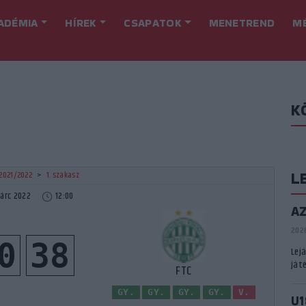
ADÉMIA
HÍREK
CSAPATOK
MENETREND
M
K
L
 2021/2022
>
1. szakasz
árc 2022
12:00
A
2026
0
38
Lej
játé
FTC
GY.
GY.
GY.
GY.
V.
U