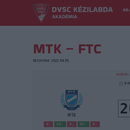
AK
MTK – FTC
Közzétéve: 2022.04.05.
Serdülő I.
8 m
2
MTK
V.
GY.
V.
GY.
V.