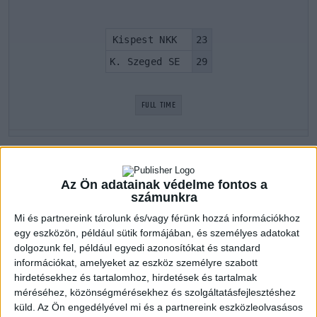
Kispest NKK
23
K. Szeged SE
29
FULL TIME
LATEST GAMES
Az Ön adatainak védelme fontos a
számunkra
Kispest NKK
Mi és partnereink tárolunk és/vagy férünk hozzá információkhoz
egy eszközön, például sütik formájában, és személyes adatokat
dolgozunk fel, például egyedi azonosítókat és standard
Ifjúsági II. 2020-2021 1. szaksz
információkat, amelyeket az eszköz személyre szabott
21 okt 2020
12:00
hirdetésekhez és tartalomhoz, hirdetések és tartalmak
Dabasi KC VSE
42
méréséhez, közönségmérésekhez és szolgáltatásfejlesztéshez
Kispest NKK
küld.
Az Ön engedélyével mi és a partnereink eszközleolvasásos
10