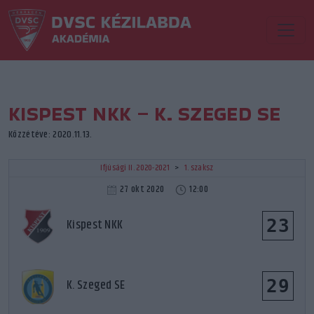
KISPEST NKK – K. SZEGED SE
Közzétéve: 2020.11.13.
Ifjúsági II. 2020-2021
>
1. szaksz
27 okt 2020
12:00
23
Kispest NKK
29
K. Szeged SE