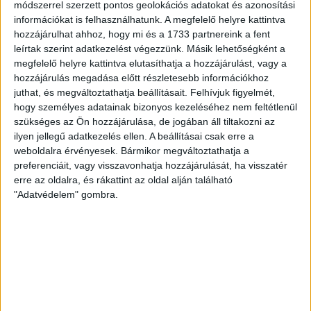
módszerrel szerzett pontos geolokációs adatokat és azonosítási
Ifjúsági II. 2020-2021 1. szaksz
információkat is felhasználhatunk. A megfelelő helyre kattintva
10 okt 2020
12:00
hozzájárulhat ahhoz, hogy mi és a 1733 partnereink a fent
Kazincbarcikai KSE
10
leírtak szerint adatkezelést végezzünk. Másik lehetőségként a
megfelelő helyre kattintva elutasíthatja a hozzájárulást, vagy a
Kispest NKK
0
hozzájárulás megadása előtt részletesebb információkhoz
Ifjúsági II. 2020-2021 1. szaksz
juthat, és megváltoztathatja beállításait.
Felhívjuk figyelmét,
27 szept 2020
11:00
hogy személyes adatainak bizonyos kezeléséhez nem feltétlenül
szükséges az Ön hozzájárulása, de jogában áll tiltakozni az
Kispest NKK
18
ilyen jellegű adatkezelés ellen. A beállításai csak erre a
Szeghalmi NKC
32
weboldalra érvényesek. Bármikor megváltoztathatja a
preferenciáit, vagy visszavonhatja hozzájárulását, ha visszatér
Ifjúsági II. 2020-2021 1. szaksz
erre az oldalra, és rákattint az oldal alján található
20 szept 2020
12:00
"Adatvédelem" gombra.
DKA II.
44
Kispest NKK
22
Ifjúsági II. 2020-2021 1. szaksz
12 szept 2020
16:00
Kispest NKK
22
DVSC SCHAEFFLER II.
25