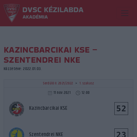
KAZINCBARCIKAI KSE –
SZENTENDREI NKE
Közzétéve: 2022.01.03.
Serdülő II. 2021/2022
>
1. szakasz
11 nov 2021
12:00
52
Kazincbarcikai KSE
23
Szentendrei NKE