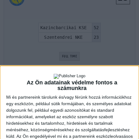
Kazincbarcikai KSE
52
Szentendrei NKE
23
FULL TIME
Az Ön adatainak védelme fontos a
LATEST GAMES
számunkra
Mi és partnereink tárolunk és/vagy férünk hozzá információkhoz
egy eszközön, például sütik formájában, és személyes adatokat
Kazincbarcikai KSE
dolgozunk fel, például egyedi azonosítókat és standard
információkat, amelyeket az eszköz személyre szabott
Ifjúsági II. 2021/2022 1. szakasz
hirdetésekhez és tartalomhoz, hirdetések és tartalmak
7 nov 2021
12:00
méréséhez, közönségmérésekhez és szolgáltatásfejlesztéshez
ENUSE
37
küld.
Az Ön engedélyével mi és a partnereink eszközleolvasásos