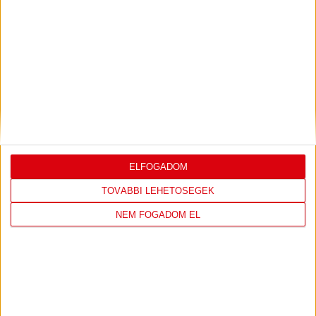
felálló...
Bővebben →
U18-AS VB: HIBÁTLAN CSOPORTKÖR
2026.08.01. 16:08
Mindhárom csoportmérkőzését megnyerte a magyar ifjúsági válogatott az
U18-as vilégbajnokságon,...
Bővebben →
SORSOLTAK AZ NB I/B-BEN
2026.07.31. 19:57
ELFOGADOM
Akadémistáink az előző évekhez hasonlóan a 2026/2027-es szezonban is
megméretteti...
Bővebben →
TOVÁBBI LEHETŐSÉGEK
NEM FOGADOM EL
U18-AS VB: KEZDŐDIK!
2026.07.28. 13:42
Első világbajnokságára készül a 2008-2009-es születésű játékosok alkotta
magyar ifjúsági...
Bővebben →