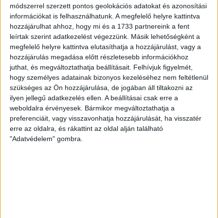
módszerrel szerzett pontos geolokációs adatokat és azonosítási
Kazincbarcikai KSE
31
információkat is felhasználhatunk. A megfelelő helyre kattintva
NB II. 2021/2022 1. szakasz
hozzájárulhat ahhoz, hogy mi és a 1733 partnereink a fent
6 nov 2021
12:00
leírtak szerint adatkezelést végezzünk. Másik lehetőségként a
megfelelő helyre kattintva elutasíthatja a hozzájárulást, vagy a
Hevesi SE
28
hozzájárulás megadása előtt részletesebb információkhoz
Kazincbarcikai KSE
25
juthat, és megváltoztathatja beállításait.
Felhívjuk figyelmét,
hogy személyes adatainak bizonyos kezeléséhez nem feltétlenül
Serdülő II. 2021/2022 1. szakasz
szükséges az Ön hozzájárulása, de jogában áll tiltakozni az
3 nov 2021
12:00
ilyen jellegű adatkezelés ellen. A beállításai csak erre a
Gyömrői KA
38
weboldalra érvényesek. Bármikor megváltoztathatja a
Kazincbarcikai KSE
preferenciáit, vagy visszavonhatja hozzájárulását, ha visszatér
41
erre az oldalra, és rákattint az oldal alján található
Serdülő II. 2021/2022 1. szakasz
"Adatvédelem" gombra.
30 okt 2021
12:00
Kazincbarcikai KSE
36
XVI. Ker KMSE
32
NB II. 2021/2022 1. szakasz
30 okt 2021
12:00
Kazincbarcikai KSE
29