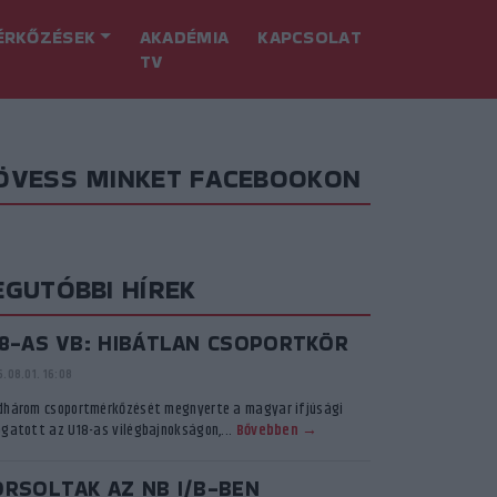
ÉRKŐZÉSEK
AKADÉMIA
KAPCSOLAT
TV
ÖVESS MINKET FACEBOOKON
EGUTÓBBI HÍREK
18-AS VB: HIBÁTLAN CSOPORTKÖR
.08.01. 16:08
dhárom csoportmérkőzését megnyerte a magyar ifjúsági
ogatott az U18-as vilégbajnokságon,...
Bővebben →
ORSOLTAK AZ NB I/B-BEN