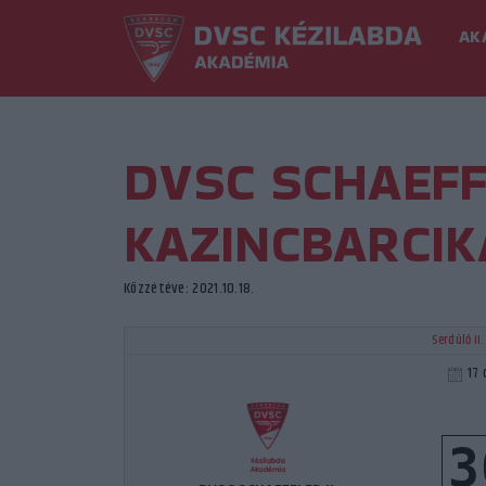
AK
DVSC SCHAEFFL
KAZINCBARCIK
Közzétéve: 2021.10.18.
Serdülő II
17 
3