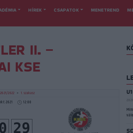
ADÉMIA
HÍREK
CSAPATOK
MENETREND
M
ER II. –
K
AI KSE
L
U
. 2021/2022
>
1. szakasz
2026
okt 2021
12:00
Min
vál
0
29
S