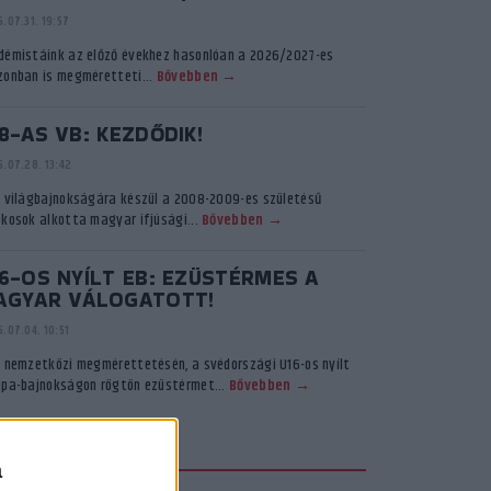
.07.31. 19:57
démistáink az előző évekhez hasonlóan a 2026/2027-es
zonban is megméretteti...
Bővebben →
8-AS VB: KEZDŐDIK!
.07.28. 13:42
ő világbajnokságára készül a 2008-2009-es születésű
ékosok alkotta magyar ifjúsági...
Bővebben →
6-OS NYÍLT EB: EZÜSTÉRMES A
AGYAR VÁLOGATOTT!
.07.04. 10:51
ő nemzetközi megmérettetésén, a svédországi U16-os nyílt
ópa-bajnokságon rögtön ezüstérmet...
Bővebben →
KADÉMIA TV
a