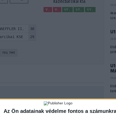
Kazincbarcikai KSE
2026
V.
V.
GY.
GY.
GY.
Aka
sze
HAEFFLER II.
30
U1
arcikai KSE
29
2026
Els
ját
FULL TIME
U1
M
2026
Els
Eur
A
DVSC SCHAEFFLER II.
23
35
Az Ön adatainak védelme fontos a számunkr