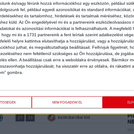
P
DVSC SCHAEFFLER II.
17
32
rolunk és/vagy férünk hozzá információkhoz egy eszközön, például süti
E
olgozunk fel, például egyedi azonosítókat és standard információkat,
ME
DVSC SCHAEFFLER II.
44
34
irdetésekhez és tartalomhoz, hirdetések és tartalmak méréséhez, kö
K
shez küld.
Az Ön engedélyével mi és a partnereink eszközleolvasásos m
SE
DVSC SCHAEFFLER II.
28
29
2024
datokat és azonosítási információkat is felhasználhatunk. A megfelelő h
 hogy mi és a 1731 partnereink a fent leírtak szerint adatkezelést vég
Kecskeméti NKSE
27
30
elelő helyre kattintva elutasíthatja a hozzájárulást, vagy a hozzájárul
P
iókhoz juthat, és megváltoztathatja beállításait.
Felhívjuk figyelmét, 
AR
Kazincbarcikai KSE
ezeléséhez nem feltétlenül szükséges az Ön hozzájárulása, de jogában 
A
zelés ellen. A beállításai csak erre a weboldalra érvényesek. Bármikor m
2024
isszavonhatja hozzájárulását, ha visszatér erre az oldalra, és rákattint a
Borsod SK Miskolc
29
22
lem" gombra.
Gödi SE
P
37
18
VI
Gödi SE
44
31
2023
ETŐSÉGEK
NEM FOGADOM EL
EL
Óbudai Kézilabda Sportiskola
17
36
PI
Kazincbarcikai KSE
27
23
N
2023