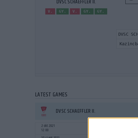
DVSC SCHAEFFLER II.
V.
GY.
V.
GY.
GY.
DVSC SC
Kazincb
LATEST GAMES
DVSC SCHAEFFLER II.
2 okt 2021
Gödi SE
12:00
30 szept 2021