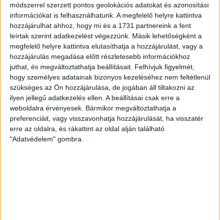
módszerrel szerzett pontos geolokációs adatokat és azonosítási
Serdülő I. 2020-2021 1. szaksz
információkat is felhasználhatunk. A megfelelő helyre kattintva
20 szept 2020
14:00
hozzájárulhat ahhoz, hogy mi és a 1731 partnereink a fent
DKA Vác
16
leírtak szerint adatkezelést végezzünk. Másik lehetőségként a
megfelelő helyre kattintva elutasíthatja a hozzájárulást, vagy a
Dabasi KC VSE
23
hozzájárulás megadása előtt részletesebb információkhoz
Ifjúsági II. 2020-2021 1. szaksz
juthat, és megváltoztathatja beállításait.
Felhívjuk figyelmét,
17 szept 2020
15:30
hogy személyes adatainak bizonyos kezeléséhez nem feltétlenül
Kazincbarcikai KSE
szükséges az Ön hozzájárulása, de jogában áll tiltakozni az
27
ilyen jellegű adatkezelés ellen. A beállításai csak erre a
Dabasi KC VSE
36
weboldalra érvényesek. Bármikor megváltoztathatja a
preferenciáit, vagy visszavonhatja hozzájárulását, ha visszatér
Serdülő I. 2020-2021 1. szaksz
8 szept 2020
18:00
erre az oldalra, és rákattint az oldal alján található
"Adatvédelem" gombra.
Dabasi KC VSE
25
PC Trade Szeged
21
Ifjúsági II. 2020-2021 1. szaksz
8 szept 2020
16:00
Dabasi KC VSE
37
Szeghalmi NKC
31