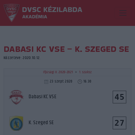
DABASI KC VSE – K. SZEGED SE
Közzétéve: 2020.10.12.
Ifjúsági II. 2020-2021
>
1. szaksz
23 szept 2020
16:30
45
Dabasi KC VSE
27
K. Szeged SE