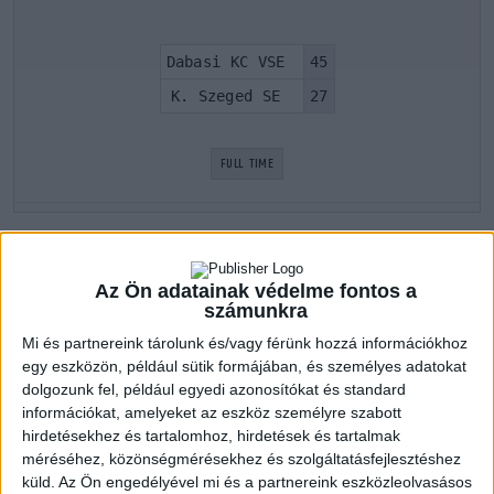
Dabasi KC VSE
45
K. Szeged SE
27
FULL TIME
LATEST GAMES
Az Ön adatainak védelme fontos a
számunkra
Dabasi KC VSE
Mi és partnereink tárolunk és/vagy férünk hozzá információkhoz
egy eszközön, például sütik formájában, és személyes adatokat
dolgozunk fel, például egyedi azonosítókat és standard
Serdülő I. 2020-2021 1. szaksz
22 szept 2020
16:30
információkat, amelyeket az eszköz személyre szabott
hirdetésekhez és tartalomhoz, hirdetések és tartalmak
Dabasi KC VSE
25
méréséhez, közönségmérésekhez és szolgáltatásfejlesztéshez
DVSC SCHAEFFLER
26
küld.
Az Ön engedélyével mi és a partnereink eszközleolvasásos