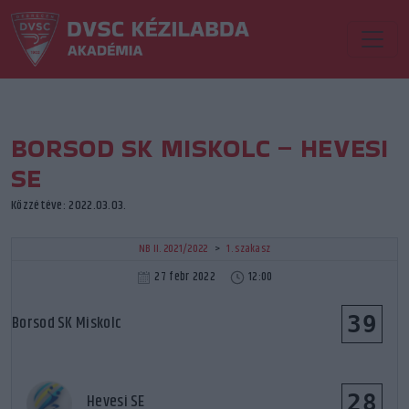
BORSOD SK MISKOLC – HEVESI
SE
Közzétéve: 2022.03.03.
NB II. 2021/2022
>
1. szakasz
27 febr 2022
12:00
39
Borsod SK Miskolc
28
Hevesi SE