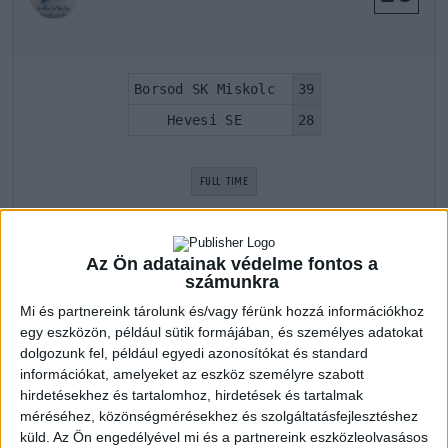
Borsod SK Miskolc
39
Hevesi SE
28
FULL TIME
Az Ön adatainak védelme fontos a
LATEST GAMES
számunkra
Mi és partnereink tárolunk és/vagy férünk hozzá információkhoz
egy eszközön, például sütik formájában, és személyes adatokat
Borsod SK Miskolc
dolgozunk fel, például egyedi azonosítókat és standard
információkat, amelyeket az eszköz személyre szabott
NB II. 2021/2022 1. szakasz
hirdetésekhez és tartalomhoz, hirdetések és tartalmak
20 febr 2022
12:00
méréséhez, közönségmérésekhez és szolgáltatásfejlesztéshez
Vitka SE
33
küld.
Az Ön engedélyével mi és a partnereink eszközleolvasásos