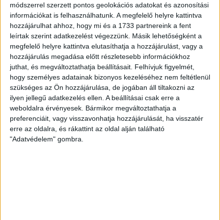
módszerrel szerzett pontos geolokációs adatokat és azonosítási
Borsod SK Miskolc
24
információkat is felhasználhatunk. A megfelelő helyre kattintva
NB II. 2021/2022 1. szakasz
hozzájárulhat ahhoz, hogy mi és a 1733 partnereink a fent
5 dec 2021
12:00
leírtak szerint adatkezelést végezzünk. Másik lehetőségként a
Füzesabony Sport Club
megfelelő helyre kattintva elutasíthatja a hozzájárulást, vagy a
30
hozzájárulás megadása előtt részletesebb információkhoz
Borsod SK Miskolc
23
juthat, és megváltoztathatja beállításait.
Felhívjuk figyelmét,
hogy személyes adatainak bizonyos kezeléséhez nem feltétlenül
NB II. 2021/2022 1. szakasz
27 nov 2021
12:00
szükséges az Ön hozzájárulása, de jogában áll tiltakozni az
ilyen jellegű adatkezelés ellen. A beállításai csak erre a
Borsod SK Miskolc
31
weboldalra érvényesek. Bármikor megváltoztathatja a
Lóci DSE
30
preferenciáit, vagy visszavonhatja hozzájárulását, ha visszatér
erre az oldalra, és rákattint az oldal alján található
NB II. 2021/2022 1. szakasz
"Adatvédelem" gombra.
21 nov 2021
12:00
Borsod SK Miskolc
29
Hatvani KSZSE
28
NB II. 2021/2022 1. szakasz
14 nov 2021
12:00
DVSC SCHAEFFLER U22
39