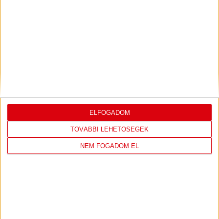
U18-AS VB: HIBÁTLAN CSOPORTKÖR
2026.08.01. 16:08
Mindhárom csoportmérkőzését megnyerte a magyar ifjúsági válogatott az
U18-as vilégbajnokságon,...
Bővebben →
SORSOLTAK AZ NB I/B-BEN
2026.07.31. 19:57
ELFOGADOM
Akadémistáink az előző évekhez hasonlóan a 2026/2027-es szezonban is
megméretteti...
Bővebben →
TOVÁBBI LEHETŐSÉGEK
NEM FOGADOM EL
U18-AS VB: KEZDŐDIK!
2026.07.28. 13:42
Első világbajnokságára készül a 2008-2009-es születésű játékosok alkotta
magyar ifjúsági...
Bővebben →
AKADÉMIA TV