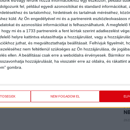
E
rolunk és/vagy férünk hozzá információkhoz egy eszközön, például süti
ME
olgozunk fel, például egyedi azonosítókat és standard információkat,
K
irdetésekhez és tartalomhoz, hirdetések és tartalmak méréséhez, kö
shez küld.
Az Ön engedélyével mi és a partnereink eszközleolvasásos m
2024
datokat és azonosítási információkat is felhasználhatunk. A megfelelő h
 hogy mi és a 1733 partnereink a fent leírtak szerint adatkezelést vég
elelő helyre kattintva elutasíthatja a hozzájárulást, vagy a hozzájárul
P
AR
iókhoz juthat, és megváltoztathatja beállításait.
Felhívjuk figyelmét, 
A
ezeléséhez nem feltétlenül szükséges az Ön hozzájárulása, de jogában 
zelés ellen. A beállításai csak erre a weboldalra érvényesek. Bármikor m
2024
isszavonhatja hozzájárulását, ha visszatér erre az oldalra, és rákattint a
lem" gombra.
P
VI
2023
ETŐSÉGEK
NEM FOGADOM EL
EL
PI
N
2023