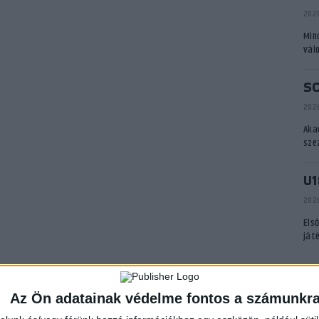
2026
Min
vál
S
2026
Aka
sze
U1
2026
Els
ját
A
Az Ön adatainak védelme fontos a számunkr
P