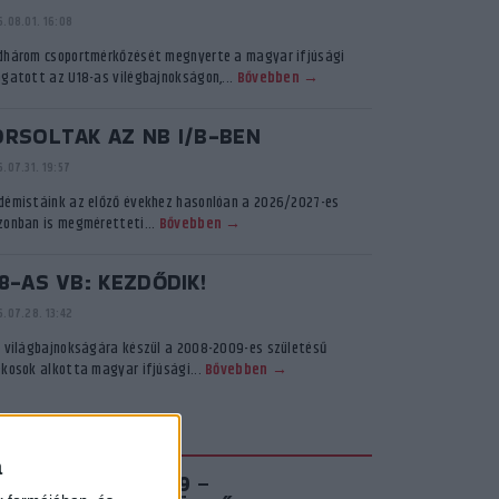
.08.01. 16:08
dhárom csoportmérkőzését megnyerte a magyar ifjúsági
ogatott az U18-as vilégbajnokságon,...
Bővebben →
ORSOLTAK AZ NB I/B-BEN
.07.31. 19:57
démistáink az előző évekhez hasonlóan a 2026/2027-es
zonban is megméretteti...
Bővebben →
8-AS VB: KEZDŐDIK!
.07.28. 13:42
ő világbajnokságára készül a 2008-2009-es születésű
ékosok alkotta magyar ifjúsági...
Bővebben →
KADÉMIA TV
a
IROSFEHÉR S03E09 –