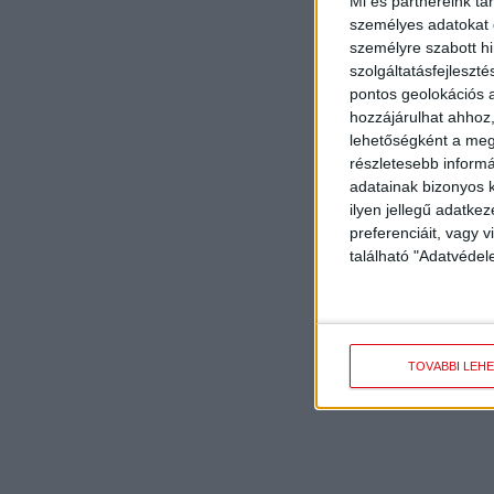
Mi és partnereink tá
személyes adatokat d
személyre szabott h
szolgáltatásfejleszté
pontos geolokációs a
hozzájárulhat ahhoz,
lehetőségként a megf
részletesebb informác
adatainak bizonyos k
ilyen jellegű adatke
preferenciáit, vagy v
található "Adatvéde
TOVÁBBI LEH