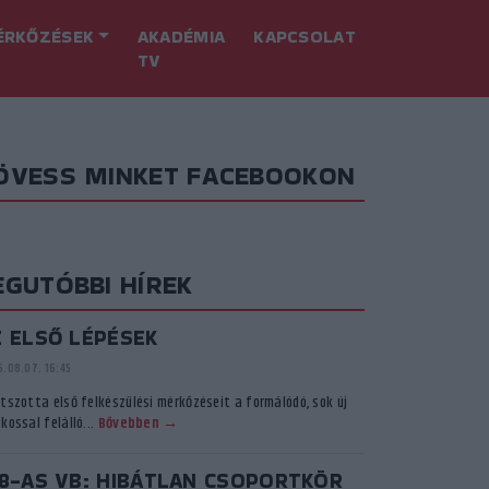
ÉRKŐZÉSEK
AKADÉMIA
KAPCSOLAT
TV
ÖVESS MINKET FACEBOOKON
EGUTÓBBI HÍREK
Z ELSŐ LÉPÉSEK
.08.07. 16:45
átszotta első felkészülési mérkőzéseit a formálódó, sok új
kossal felálló...
Bővebben →
18-AS VB: HIBÁTLAN CSOPORTKÖR