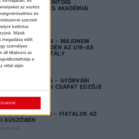
ZÜSTLÁNYOK: A DÖNTŐIG
k formájában, és
NETELT AZ U17-ES AKADÉMIAI
 amelyeket az eszköz
OROSZTÁLY
zönségmérésekhez és
ódszerrel szerzett
.06.28. 15:02
elyre kattintva
ezzünk. Másik
ás megadása előtt
IROSFEHÉR S03E08 – MAJDNEM
ANY: REMEKELT IDÉN AZ U19-AS
hogy személyes
KADÉMIAI KOROSZTÁLY
áll tiltakozni az
egváltoztathatja a
.06.20. 14:57
z oldal alján
IROSFEHÉR S02E06 – GYŐRVÁRI
KTOR, AZ NB I/B-S CSAPAT EDZŐJE
.08.25. 10:41
FOGADOM
ROSFEHÉR S01E09 – FIATALOK AZ
BI KÜSZÖBÉN
.05.04. 10:52