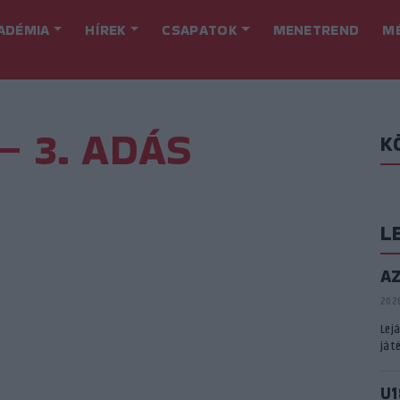
ADÉMIA
HÍREK
CSAPATOK
MENETREND
M
– 3. ADÁS
K
L
A
2026
Lej
játé
U