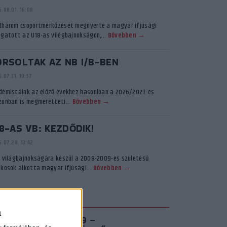
.08.01. 16:08
dhárom csoportmérkőzését megnyerte a magyar ifjúsági
ogatott az U18-as vilégbajnokságon,...
Bővebben →
ORSOLTAK AZ NB I/B-BEN
.07.31. 19:57
démistáink az előző évekhez hasonlóan a 2026/2027-es
zonban is megméretteti...
Bővebben →
8-AS VB: KEZDŐDIK!
.07.28. 13:42
ő világbajnokságára készül a 2008-2009-es születésű
ékosok alkotta magyar ifjúsági...
Bővebben →
KADÉMIA TV
a
IROSFEHÉR S03E09 –