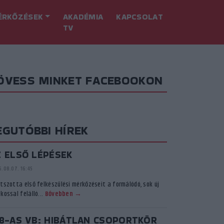
ÉRKŐZÉSEK
AKADÉMIA
KAPCSOLAT
TV
ÖVESS MINKET FACEBOOKON
EGUTÓBBI HÍREK
Z ELSŐ LÉPÉSEK
.08.07. 16:45
átszotta első felkészülési mérkőzéseit a formálódó, sok új
kossal felálló...
Bővebben →
18-AS VB: HIBÁTLAN CSOPORTKÖR