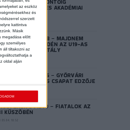
ZÜSTLÁNYOK: A DÖNTŐIG
k formájában, és
NETELT AZ U17-ES AKADÉMIAI
 amelyeket az eszköz
OROSZTÁLY
zönségmérésekhez és
ódszerrel szerzett
.06.28. 15:02
elyre kattintva
ezzünk. Másik
ás megadása előtt
IROSFEHÉR S03E08 – MAJDNEM
ANY: REMEKELT IDÉN AZ U19-AS
hogy személyes
KADÉMIAI KOROSZTÁLY
áll tiltakozni az
egváltoztathatja a
.06.20. 14:57
z oldal alján
IROSFEHÉR S02E06 – GYŐRVÁRI
KTOR, AZ NB I/B-S CSAPAT EDZŐJE
.08.25. 10:41
FOGADOM
ROSFEHÉR S01E09 – FIATALOK AZ
BI KÜSZÖBÉN
.05.04. 10:52