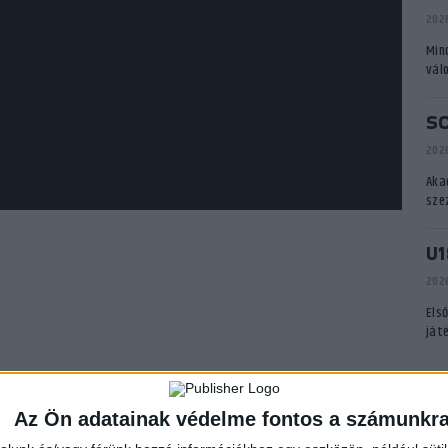
2026
Min
vál
S
2026
Aka
sze
U1
2026
Els
ját
A
Az Ön adatainak védelme fontos a számunkr
P