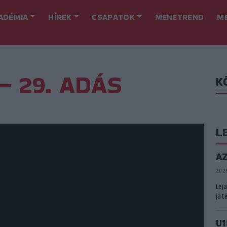
ADÉMIA
HÍREK
CSAPATOK
MENETREND
M
– 29. ADÁS
K
L
A
2026
Lej
játé
U