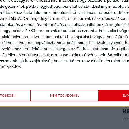
E
rolunk és/vagy férünk hozzá információkhoz egy eszközön, például süti
ME
olgozunk fel, például egyedi azonosítókat és standard információkat,
K
irdetésekhez és tartalomhoz, hirdetések és tartalmak méréséhez, kö
shez küld.
Az Ön engedélyével mi és a partnereink eszközleolvasásos m
2024
datokat és azonosítási információkat is felhasználhatunk. A megfelelő h
 hogy mi és a 1733 partnereink a fent leírtak szerint adatkezelést vég
elelő helyre kattintva elutasíthatja a hozzájárulást, vagy a hozzájárul
P
AR
iókhoz juthat, és megváltoztathatja beállításait.
Felhívjuk figyelmét, 
A
ezeléséhez nem feltétlenül szükséges az Ön hozzájárulása, de jogában 
zelés ellen. A beállításai csak erre a weboldalra érvényesek. Bármikor m
2024
isszavonhatja hozzájárulását, ha visszatér erre az oldalra, és rákattint a
lem" gombra.
P
VI
2023
ETŐSÉGEK
NEM FOGADOM EL
EL
PI
N
2023