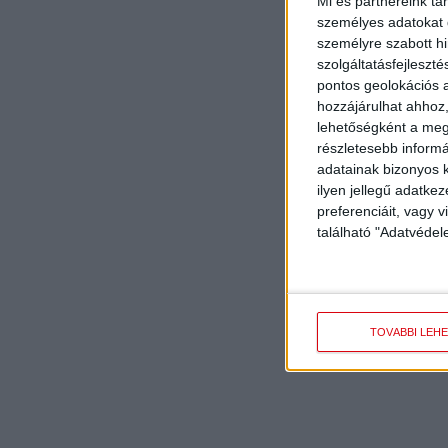
Mi és partnereink tá
személyes adatokat d
személyre szabott h
szolgáltatásfejleszté
pontos geolokációs a
hozzájárulhat ahhoz,
lehetőségként a megf
részletesebb informác
adatainak bizonyos k
ilyen jellegű adatke
preferenciáit, vagy v
található "Adatvéde
TOVÁBBI LEH