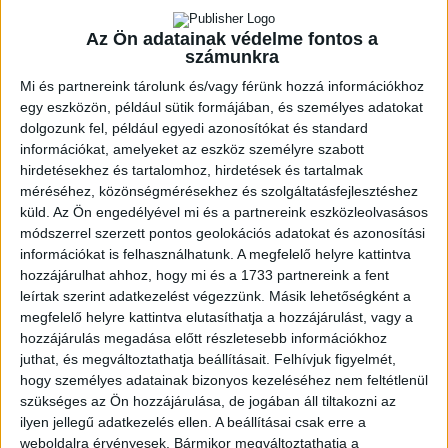
Az Ön adatainak védelme fontos a
KÖVESS MINKET FACEBOOKON
számunkra
Mi és partnereink tárolunk és/vagy férünk hozzá információkhoz
egy eszközön, például sütik formájában, és személyes adatokat
dolgozunk fel, például egyedi azonosítókat és standard
LEGUTÓBBI HÍREK
információkat, amelyeket az eszköz személyre szabott
hirdetésekhez és tartalomhoz, hirdetések és tartalmak
U18-AS VB: HIBÁTLAN CSOPORTKÖR
méréséhez, közönségmérésekhez és szolgáltatásfejlesztéshez
küld.
Az Ön engedélyével mi és a partnereink eszközleolvasásos
2026.08.01. 16:08
módszerrel szerzett pontos geolokációs adatokat és azonosítási
Mindhárom csoportmérkőzését megnyerte a magyar ifjúsági válogatott az
információkat is felhasználhatunk. A megfelelő helyre kattintva
U18-as vilégbajnokságon,...
Bővebben →
hozzájárulhat ahhoz, hogy mi és a 1733 partnereink a fent
leírtak szerint adatkezelést végezzünk. Másik lehetőségként a
megfelelő helyre kattintva elutasíthatja a hozzájárulást, vagy a
SORSOLTAK AZ NB I/B-BEN
hozzájárulás megadása előtt részletesebb információkhoz
2026.07.31. 19:57
juthat, és megváltoztathatja beállításait.
Felhívjuk figyelmét,
hogy személyes adatainak bizonyos kezeléséhez nem feltétlenül
Akadémistáink az előző évekhez hasonlóan a 2026/2027-es szezonban is
megméretteti...
Bővebben →
szükséges az Ön hozzájárulása, de jogában áll tiltakozni az
ilyen jellegű adatkezelés ellen. A beállításai csak erre a
weboldalra érvényesek. Bármikor megváltoztathatja a