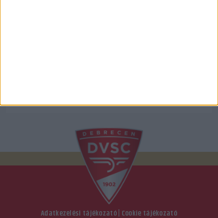
Adatkezelési tájékozató
|
Cookie tájékozató