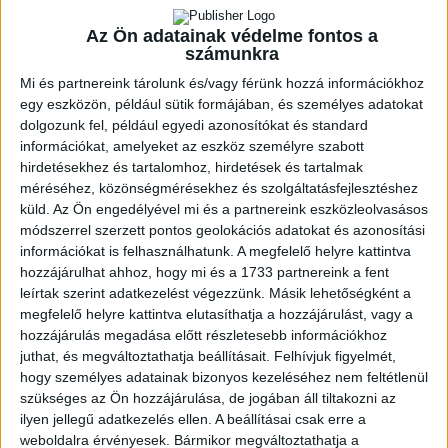
Az Ön adatainak védelme fontos a
KÖVESS MINKET FACEBOOKON
számunkra
Mi és partnereink tárolunk és/vagy férünk hozzá információkhoz
egy eszközön, például sütik formájában, és személyes adatokat
dolgozunk fel, például egyedi azonosítókat és standard
LEGUTÓBBI HÍREK
információkat, amelyeket az eszköz személyre szabott
hirdetésekhez és tartalomhoz, hirdetések és tartalmak
méréséhez, közönségmérésekhez és szolgáltatásfejlesztéshez
AZ ELSŐ LÉPÉSEK
küld.
Az Ön engedélyével mi és a partnereink eszközleolvasásos
2026.08.07. 16:45
módszerrel szerzett pontos geolokációs adatokat és azonosítási
információkat is felhasználhatunk. A megfelelő helyre kattintva
Lejátszotta első felkészülési mérkőzéseit a formálódó, sok új játékossal
felálló...
Bővebben →
hozzájárulhat ahhoz, hogy mi és a 1733 partnereink a fent
leírtak szerint adatkezelést végezzünk. Másik lehetőségként a
megfelelő helyre kattintva elutasíthatja a hozzájárulást, vagy a
U18-AS VB: HIBÁTLAN CSOPORTKÖR
hozzájárulás megadása előtt részletesebb információkhoz
2026.08.01. 16:08
juthat, és megváltoztathatja beállításait.
Felhívjuk figyelmét,
hogy személyes adatainak bizonyos kezeléséhez nem feltétlenül
Mindhárom csoportmérkőzését megnyerte a magyar ifjúsági válogatott az
szükséges az Ön hozzájárulása, de jogában áll tiltakozni az
U18-as vilégbajnokságon,...
Bővebben →
ilyen jellegű adatkezelés ellen. A beállításai csak erre a
weboldalra érvényesek. Bármikor megváltoztathatja a