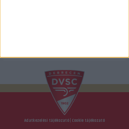
Adatkezelési tájékozató
|
Cookie tájékozató